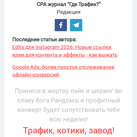
CPA журнал “Где Трафик?”
Редакция
Последние статьи автора:
Edits для Instagram 2026: Новые ссылки,
идеи для контента и эффекты - как выжать
максимум?
Google Ads: более простое отслеживание
офлайн-конверсий
Принеси в жертву лайк и шеринг во
славу бога Рандома, и профитный
конверт будет сопутствовать тебе
всю неделю!
Трафик, котики, завод!