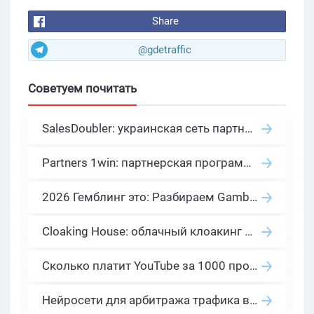
Share
@gdetraffic
Советуем почитать
SalesDoubler: украинская сеть партнерских программ с оплатой за действие
Partners 1win: партнерская программа казино в нише гемблинг арбитраж
2026 Гемблинг это: Разбираем Gambling вертикаль, и все что связано с гемблинг и беттинг офферами
Cloaking House: облачный клоакинг для фильтрации ботов FB и Google Ads — гайд PHP-интеграции 2026
Сколько платит YouTube за 1000 просмотров в 2026: реальные цифры от 0.5 до 36 USD по ГЕО
Нейросети для арбитража трафика в 2026: инструменты, кейсы и AI-медиабайеры