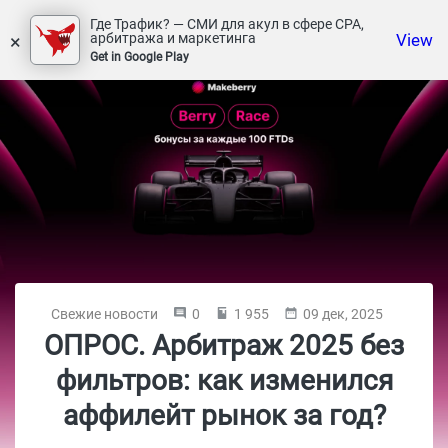
Где Трафик? — СМИ для акул в сфере СРА,
×
View
арбитража и маркетинга
Get in Google Play
Свежие новости
0
1 955
09 дек, 2025
ОПРОС. Арбитраж 2025 без
фильтров: как изменился
аффилейт рынок за год?