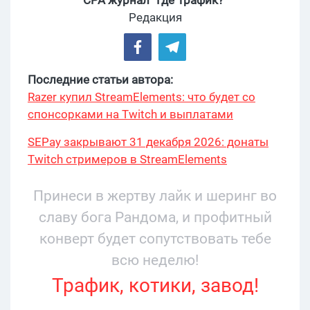
CPA журнал “Где Трафик?”
Редакция
Последние статьи автора:
Razer купил StreamElements: что будет со
спонсорками на Twitch и выплатами
SEPay закрывают 31 декабря 2026: донаты
Twitch стримеров в StreamElements
переехали на Stripe
Принеси в жертву лайк и шеринг во
славу бога Рандома, и профитный
конверт будет сопутствовать тебе
всю неделю!
Трафик, котики, завод!