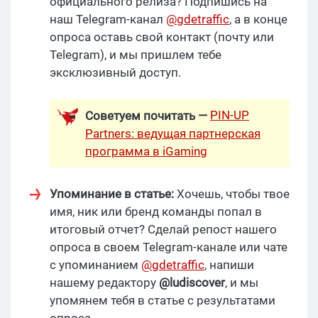
официального релиза? Подпишись на
наш Telegram-канал
@gdetraffic
, а в конце
опроса оставь свой контакт (почту или
Telegram), и мы пришлем тебе
эксклюзивный доступ.
PIN-UP
Советуем почитать —
Partners: ведущая партнерская
программа в iGaming
Упоминание в статье:
Хочешь, чтобы твое
имя, ник или бренд команды попал в
итоговый отчет? Сделай репост нашего
опроса в своем Telegram-канале или чате
с упоминанием
@gdetraffic
, напиши
нашему редактору
@ludiscover
, и мы
упомянем тебя в статье с результатами
опроса.