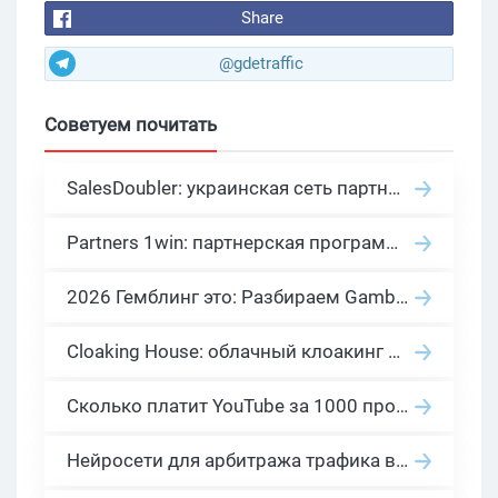
Share
@gdetraffic
Советуем почитать
SalesDoubler: украинская сеть партнерских программ с оплатой за действие
Partners 1win: партнерская программа казино в нише гемблинг арбитраж
2026 Гемблинг это: Разбираем Gambling вертикаль, и все что связано с гемблинг и беттинг офферами
Cloaking House: облачный клоакинг для фильтрации ботов FB и Google Ads — гайд PHP-интеграции 2026
Сколько платит YouTube за 1000 просмотров в 2026: реальные цифры от 0.5 до 36 USD по ГЕО
Нейросети для арбитража трафика в 2026: инструменты, кейсы и AI-медиабайеры