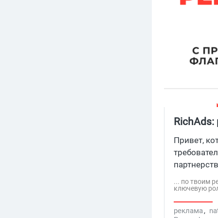
RichAds:
трафика
Привет, ко
требовател
партнерств
объемы деск
... по твоим
ключевую рол
реклама
,
na