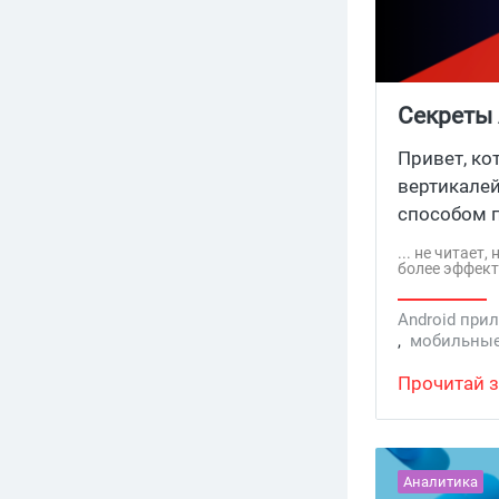
Секреты
гемблин
Привет, ко
вертикалей
способом 
еще нескол
... не читает
более эффекти
Android при
,
мобильные
Прочитай з
Аналитика