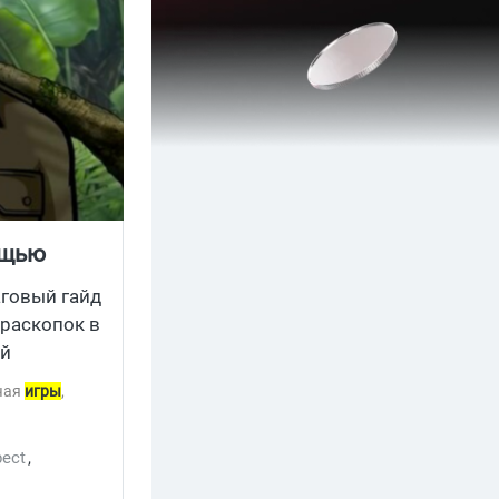
ощью
аговый гайд
 раскопок в
ый
ючая
игры
,
ect
,