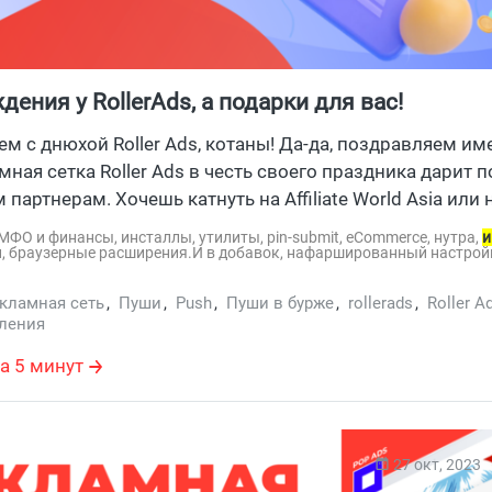
дения у RollerAds, а подарки для вас!
м с днюхой Roller Ads, котаны! Да-да, поздравляем им
мная сетка Roller Ads в честь своего праздника дарит 
партнерам. Хочешь катнуть на Affiliate World Asia или 
устящими баксами, заглядывай к ...
г, МФО и финансы, инсталлы, утилиты, pin-submit, eCommerce, нутра,
и
, браузерные расширения.И в добавок, нафаршированный настройк
кламная сеть
,
Пуши
,
Push
,
Пуши в бурже
,
rollerads
,
Roller A
ления
а 5 минут
27 окт, 2023