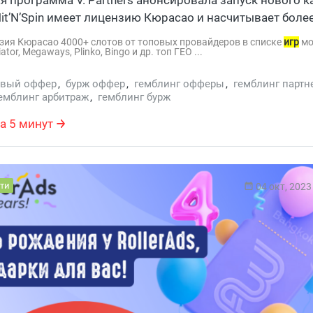
. Hit’N’Spin имеет лицензию Кюрасао и насчитывает боле
топ провайдеров. Трафик принимается с таких ...
цензия Кюрасао 4000+ слотов от топовых провайдеров в списке
игр
мо
ator, Megaways, Plinko, Bingo и др. топ ГЕО ...
вый оффер
,
бурж оффер
,
гемблинг офферы
,
гемблинг партн
емблинг арбитраж
,
гемблинг бурж
а 5 минут
ти
04 окт, 2023