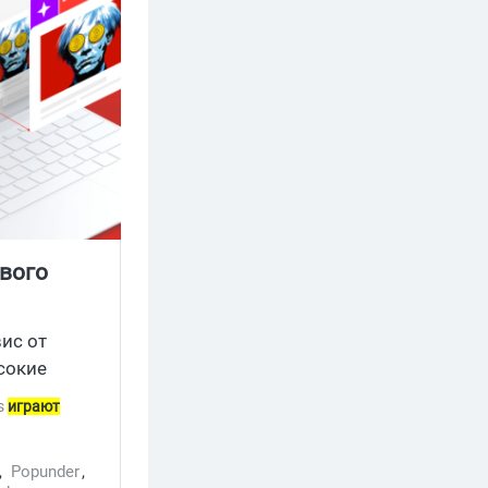
ового
ис от
сокие
s
играют
.
,
Popunder
,