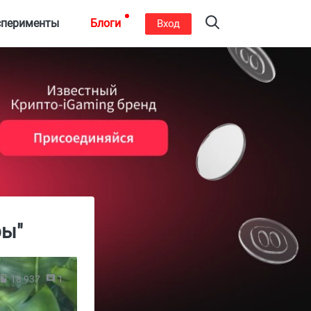
сперименты
Блоги
Вход
ры"
18 937
1