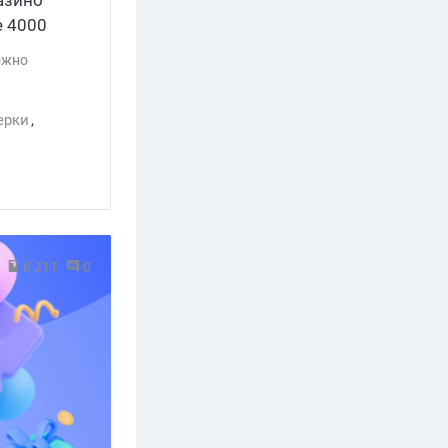
е 4000
жно
ерки
,
8 211
0