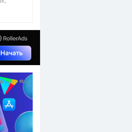
ush
,
16 605
0