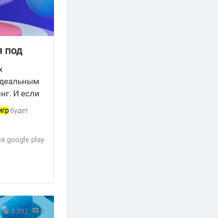
я под
х
 идеальным
г. И если
игр
будет
я google play
8 392
0