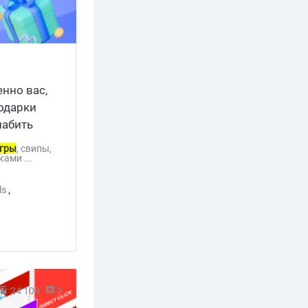
енно вас,
подарки
набить
гры
, свипы,
ами ...
ds
,
24 109
2