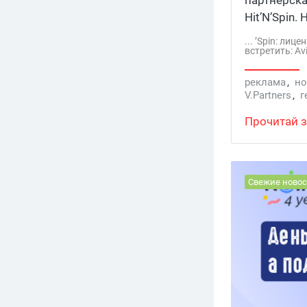
Hit’N’Spin
слотов от 
... ’Spin: ли
встретить: Avi
реклама
,
но
V.Partners
,
г
Прочитай з
Свежие новос