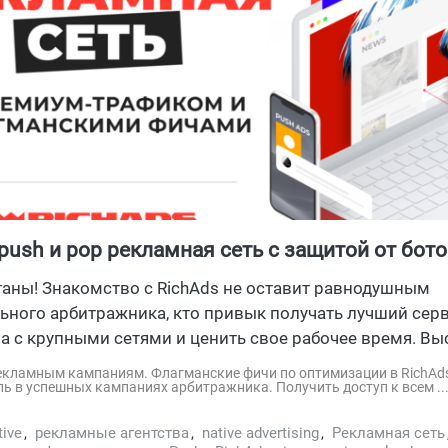
 push и pop рекламная сеть с защитой от бот
таны! Знакомство с RichAds не оставит равнодушным
ьного арбитражника, кто привык получать лучший серв
а с крупными сетями и ценить свое рабочее время. Вы
топного и мобильного push, pop, calndar, in-page, ...
 рекламным кампаниям. Флагманские фичи по оптимизации в RichAd
ь в успешных кампаниях арбитражника. Получить доступ к всем ..
tive
,
рекламные агентства
,
native advertising
,
Рекламная сеть