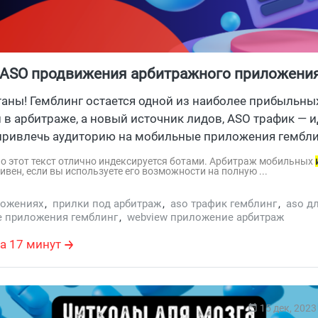
 ASO продвижения арбитражного приложени
г
таны! Гемблинг остается одной из наиболее прибыльны
 в арбитраже, а новый источник лидов, ASO трафик —
привлечь аудиторию на мобильные приложения гемблин
ько лет назад ASO звучало в новинку для ...
, но этот текст отлично индексируется ботами. Арбитраж мобильных
вен, если вы используете его возможности на полную ...
ложениях
,
прилки под арбитраж
,
aso трафик гемблинг
,
aso дл
 приложения гемблинг
,
webview приложение арбитраж
а 17 минут
15 дек, 2023