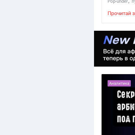
Pop-under
,
п
push уведом
Прочитай з
Аналитика