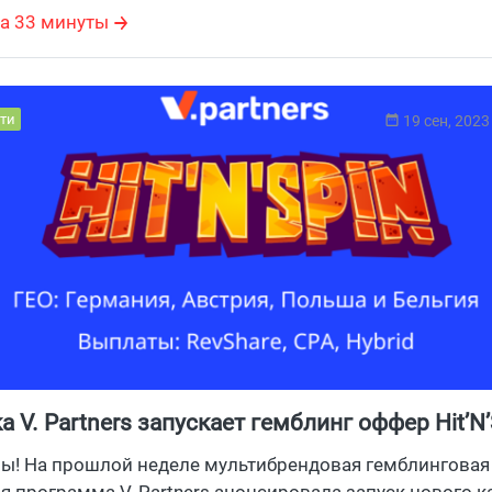
а 33 минуты
ти
19 сен, 2023
а V. Partners запускает гемблинг оффер Hit’N’
ны! На прошлой неделе мультибрендовая гемблинговая
я программа V. Partners анонсировала запуск нового к