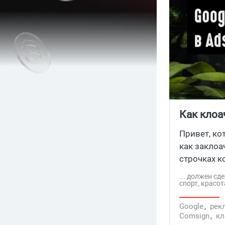
Как клоа
генерато
Привет, ко
как заклоа
строчках к
блокирует 
... должен с
спорт, красот
Google
,
рек
Comsign
,
кл