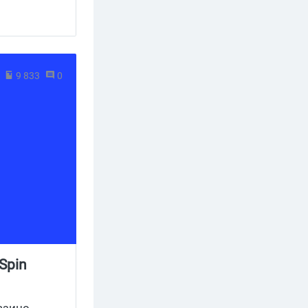
9 833
0
Spin
азино