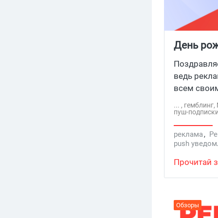
День рож
Поздравляе
ведь рекла
всем своим 
карманы хр
... , гемблин
пуш-подписки
реклама
,
Ре
push уведом
Прочитай з
Обзоры