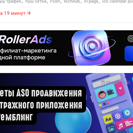
уш трафик
,
пуш сетка
,
Push
,
RichAds
,
in-page
,
ios calendar p
ления
,
direct click
а 19 минут
08 ноя, 2023