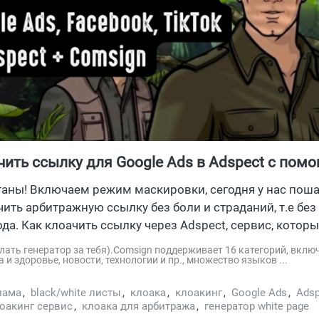
чить ссылку для Google Ads в Adspect с пом
ра white page от Comsign
таны! Включаем режим маскировки, сегодня у нас пош
чить арбитражную ссылку без боли и страданий, т.е без
ода. Как клоачить ссылку через Adspect, сервис, котор
нежелательных визитеров во всех ...
делать генератор за тебя).Comsign поддерживает 16 категорий, вкл
а и здоровье, новости, технологии и пр., множество языков ...
лама
,
black/white листы
,
клоака
,
клоакинг
,
Google Ads
,
Adsp
оакинг сервис
,
клоака для арбитража
,
генератор white page