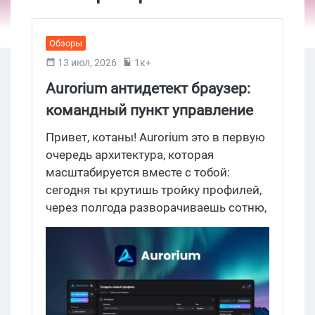
Обзоры
13 июл, 2026
1к+
Aurorium антидетект браузер:
командный пункт управление
трафиком с тарифами от 10
Привет, котаны! Aurorium это в первую
USD
очередь архитектура, которая
масштабируется вместе с тобой:
сегодня ты крутишь тройку профилей,
через полгода разворачиваешь сотню,
а через год у тебя уже несколько
отделов, аккаунты на прогреве и
задачи, которые нужно раздать
командам, сохраняя контроль и
анонимность. Именно архитектура,
собранная вокруг антидетект браузера