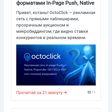
форматами In-Page Push, Native
и Popunder
Привет, котаны! OctoClick — рекламная
сеть с прямыми паблишерами,
прозрачным аукционом и
микробиддингом, где видно ставки
конкурентов в реальном времени.
Бюджет стартует от $20, выдает 100+
млн показов в сутки и дает личного
менеджера каждому. 6 форматов под
любые задачи: нативные тизеры, In-
Page Push, Popunder и три свежих
видеоформата на крупных площадках.
Полный обзор форматов, ГЕО,
кабинета и отзывов внутри +
Прочитай за 21 минуту
11
промокод GDETRAF на +5% к
пополнению.