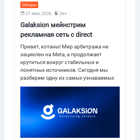
Обзоры
27 мая, 2026
2к+
Galaksion мейнстрим
рекламная сеть с direct
трафиком по всему миру
Привет, котаны! Мир арбитража не
зациклен на Meta, а продолжает
крутиться вокруг стабильных и
понятных источников. Сегодня мы
разберем одну из самых узнаваемых
рекламных сетей на рынке — Galaksion.
Платформа работает с 2014 года,
делает ставку на то, чего так не хватает
многим: 100% прямой траф. Только
сайты напрямую от владельцев и
прозрачная аналитика по источникам.
Заходим внутрь, чтобы посмотреть, что