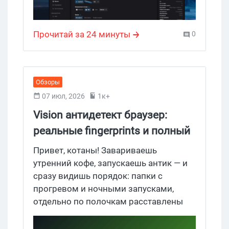
Aurorium и стоит твоего внимания. ИИ
агент для генерации отпечатков,
Прочитай за 24 минуты
0
изолированные профили, управление
проксями, синхронизация, массовое
управление и сильный командный
пункт: анонимный чат, CRM,
Обзоры
разделение на проекты и пр. — заходи
07 июл, 2026
1к+
покажем как устроен антик изнутри.
Vision антидетект браузер:
реальные fingerprints и полный
контроль за мультиаккаунтами
Привет, котаны! Завариваешь
утренний кофе, запускаешь антик — и
сразу видишь порядок: папки с
прогревом и ночными запусками,
отдельно по полочкам расставлены
бмы, фармы. Это и есть Vision
антидетект: организация расходников