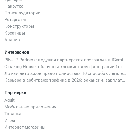
Накрутка
Поиск аудитории
Ретаргетинг
Конструкторы
Креативы
Анализ
Интересное
PIN-UP Partners: ведущая партнерская программа в iGaming
Cloaking House: облачный клоакинг для фильтрации ботов FB и Google Ads — гайд PHP-интеграции 2026
Ломай авторское право полностью. 10 способов легально добавить любимый трек в свой креатив
Карьера в арбитраже трафика в 2026: вакансии, зарплаты и как начать
Партнерки
Adult
Мобильные приложения
Товарка
Игры
Интернет-магазины