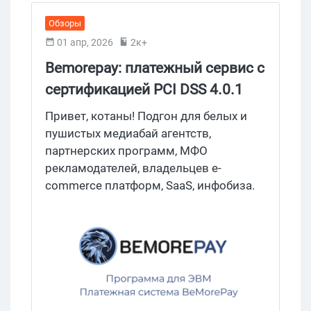
сразу после регистрации, первые 50
Обзоры
карт выдаются бесплатно. Погнали!
01 апр, 2026
2к+
Bemorepay: платежный сервис с
сертификацией PCI DSS 4.0.1
Привет, котаны! Подгон для белых и
пушистых медиабай агентств,
партнерских программ, МФО
рекламодателей, владельцев e-
commerce платформ, SaaS, инфобиза.
Если ты копаешь гугл в поиске
юридически чистого эквайринга —
заходи, мы как раз разбираем
платежный сервис Bemorepay. Создан
бывшими мерчантами, учитывает
реальные боли рынка, работает на
репутацию. Обо всем по порядку.