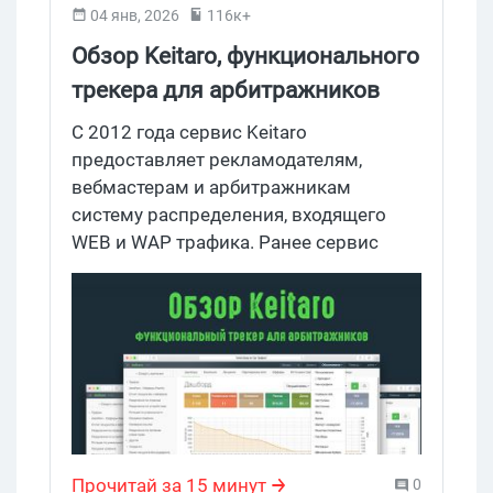
04 янв, 2026
116к+
внимательным читателям Gdetraffic,
HilltopAds подготовила промокод на
Обзор Keitaro, функционального
+20% к пополнению.
трекера для арбитражников
C 2012 года сервис Keitaro
предоставляет рекламодателям,
вебмастерам и арбитражникам
систему распределения, входящего
WEB и WAP трафика. Ранее сервис
позиционировался как TDS, но за
последние годы функционал
существенно вырос и претерпел
некоторые изменения, благодаря
которым Keitaro стал полноценным
трекером, предоставляющий широкий
набор возможностей для работы с
трафиком.
Прочитай за 15 минут
0