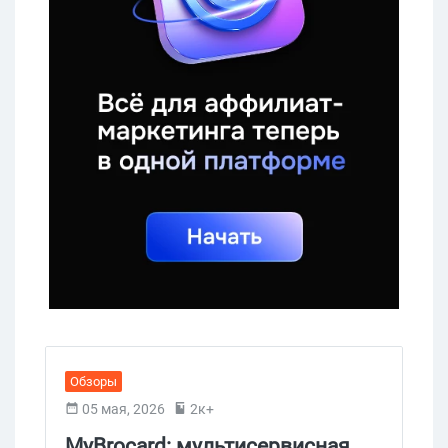
Обзоры
05 мая, 2026
2к+
MyBrocard: мультисервисная