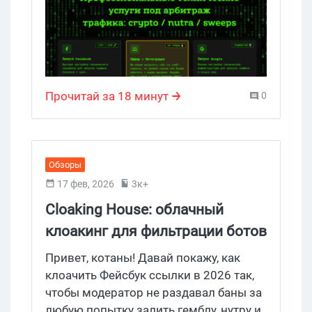
Binom, Keitaro и пр., настроить Фейсбук
пиксель или API Facebook, собрать
телеграм-бота или поднять любую
арбитражную инфраструктуру. То, что
сегодня тебя останавливает от
Прочитай за 18 минут
0
масштабного пролива, команда Fast
Tech решает парой дней активного
кодинга за нормальный прайс. Заходи
за деталями.
Обзоры
17 фев, 2026
3к+
Cloaking House: облачный
клоакинг для фильтрации ботов
FB и Google Ads — гайд PHP-
Привет, котаны! Давай покажу, как
интеграции 2026
клоачить Фейсбук ссылки в 2026 так,
чтобы модератор не раздавал баны за
любую попытку залить гемблу, нутру и