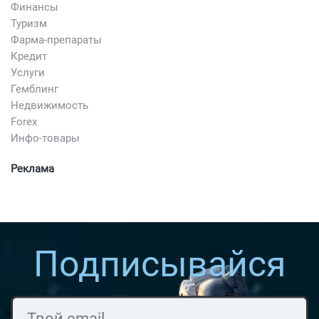
Финансы
Туризм
Фарма-препараты
Кредит
Услуги
Гемблинг
Недвижимость
Forex
Инфо-товары
Реклама
Подписывайся