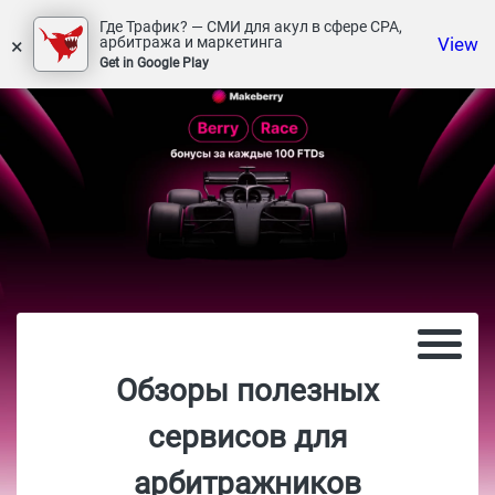
Где Трафик? — СМИ для акул в сфере СРА,
×
View
арбитража и маркетинга
Get in Google Play
Обзоры полезных
сервисов для
арбитражников