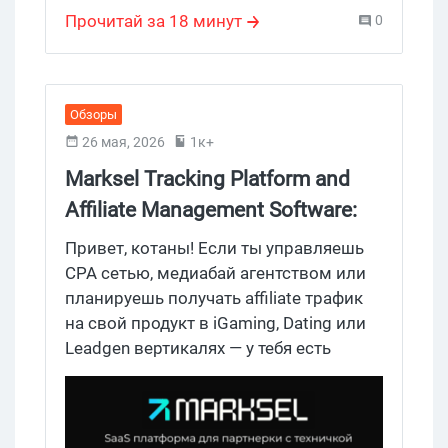
нам предлагает Galaksion и какие
Прочитай за 18 минут
0
возможности она открывает для
мейнстрим-вертикалей в 2026 году.
Обзоры
26 мая, 2026
1к+
Marksel Tracking Platform and
Affiliate Management Software:
трекинг платформа для
Привет, котаны! Если ты управляешь
управления партнерскими
CPA сетью, медиабай агентством или
планируешь получать affiliate трафик
программами с продвинутым
на свой продукт в iGaming, Dating или
API функционалом и фокусом
Leadgen вертикалях — у тебя есть
на iGaming, Dating и Leadgen
повод познакомиться с платформой
вертикали
Marksel от команды холдинга Paxle
Group. За плечами команды — годы