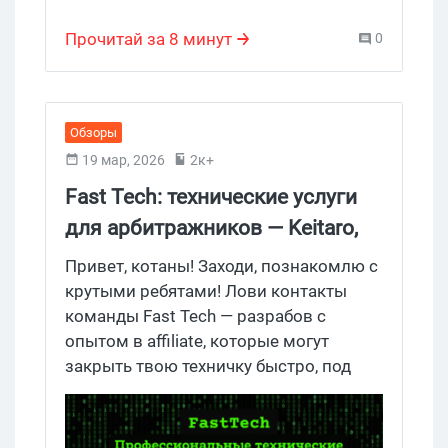
Прочитай за 8 минут
0
Обзоры
19 мар, 2026
2к+
Fast Tech: технические услуги
для арбитражников — Keitaro,
клоакинг, серверы, Pixel, CAPI,
Привет, котаны! Заходи, познакомлю с
CRM
крутыми ребятами! Лови контакты
команды Fast Tech — разрабов с
опытом в affiliate, которые могут
закрыть твою техничку быстро, под
ключ и без сложных формул оплаты.
Поднять или развести проекты на
сервера, собрать и настроить клоаку