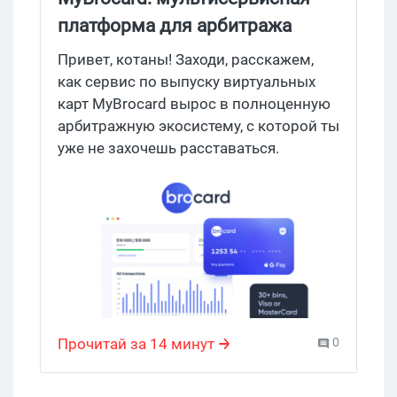
платформа для арбитража
Привет, котаны! Заходи, расскажем,
как сервис по выпуску виртуальных
карт MyBrocard вырос в полноценную
арбитражную экосистему, с которой ты
уже не захочешь расставаться.
MyBrocard объединяет под одной
крышей все, что нужно медиабаеру
сегодня: виртуальные карты на 30+ BIN
с поддержкой Apple Pay и GPay;
агентские кабинеты для FB, Google Ads,
TG Ads и Moloco; прокси под любое
ГЕО; массовые выплаты для СНГ и
объемный маркетплейс с
Прочитай за 14 минут
0
расходниками и доп.сервисами из
закрытой арбитражной среды. А самое
приятное — потестить сервис можно