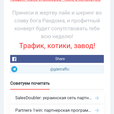
34% и охватом 199 276
Принеси в жертву лайк и шеринг во
славу бога Рандома, и профитный
конверт будет сопутствовать тебе
всю неделю!
Трафик, котики, завод!
Share
@gdetraffic
Советуем почитать
SalesDoubler: украинская сеть партнерских программ с оплатой за действие
Partners 1win: партнерская программа казино в нише гемблинг арбитраж