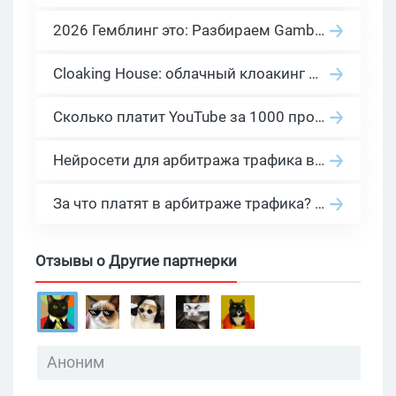
2026 Гемблинг это: Разбираем Gambling вертикаль, и все что связано с гемблинг и беттинг офферами
Cloaking House: облачный клоакинг для фильтрации ботов FB и Google Ads — гайд PHP-интеграции 2026
Сколько платит YouTube за 1000 просмотров в 2026: реальные цифры от 0.5 до 36 USD по ГЕО
Нейросети для арбитража трафика в 2026: инструменты, кейсы и AI-медиабайеры
За что платят в арбитраже трафика? 30 моделей оплаты в бурж и СНГ партнерках
Отзывы о Другие партнерки