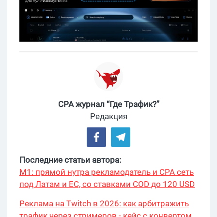
CPA журнал “Где Трафик?”
Редакция
Последние статьи автора:
М1: прямой нутра рекламодатель и CPA сеть
под Латам и ЕС, со ставками COD до 120 USD
Реклама на Twitch в 2026: как арбитражить
трафик через стримеров - кейс с конвертом