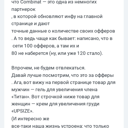
что
Combinat
—
это одна из немногих
партнерок
, в которой обновляют инфу на главной
странице и дают
точн
ые
данные
о количестве своих
офферов
. А то ведь чаще как
бывает
: написано, что в
сети 100
офферов
, а
там их
и
80 не наберется (ну, или уже 120
стало
).
Впрочем, не будем отвлекаться.
Давай лучше посмотрим, что это за
офферы
. Ага, вот вижу на первой странице товар для
мужчин — гель для увеличения члена
«Титан». Вот строчкой ниже товар для
женщин — крем для увеличения груди
«UPSIZE».
(
И
и
нтересно
же
все-таки наша жизнь устроена: что только