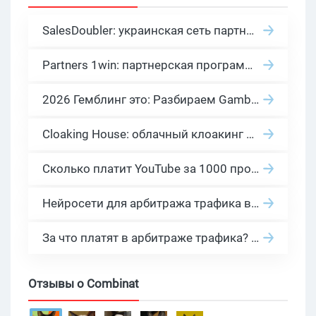
SalesDoubler: украинская сеть партнерских программ с оплатой за действие
Partners 1win: партнерская программа казино в нише гемблинг арбитраж
2026 Гемблинг это: Разбираем Gambling вертикаль, и все что связано с гемблинг и беттинг офферами
Cloaking House: облачный клоакинг для фильтрации ботов FB и Google Ads — гайд PHP-интеграции 2026
Сколько платит YouTube за 1000 просмотров в 2026: реальные цифры от 0.5 до 36 USD по ГЕО
Нейросети для арбитража трафика в 2026: инструменты, кейсы и AI-медиабайеры
За что платят в арбитраже трафика? 30 моделей оплаты в бурж и СНГ партнерках
Отзывы о Combinat