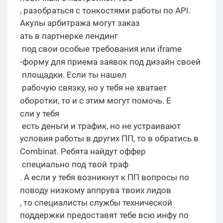
, разобраться с тонкостями работы по API.
Акулы арбитража могут заказ
ать в
партнерке
лендинг
под свои особые требования или
iframe
-форму для приема
заявок под дизайн своей
площадки
. Если ты
нашел
рабочую связку, но у тебя не
хватает
оборотки
, то и с этим могут помочь. Е
сли у тебя
есть деньги и трафик, но не устраивают
условия работы в других ПП, то в обратись в
Combinat
. Ребята найду
т
оффер
специально под твой
траф
. А если у тебя возникнут
к ПП вопросы по
поводу
низкому
аппрув
а
твоих
лидов
, то специалисты службы технической
поддержки предоставят тебе всю инфу по