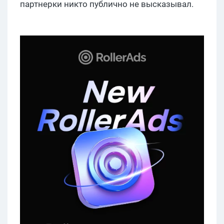
партнерки
н
икто публично н
е высказывал
.