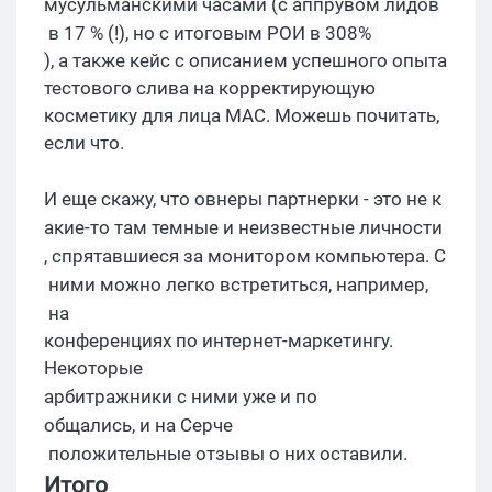
мусульманскими
час
а
ми
(с
аппрувом
лидов
в 17 % (!), но
с итоговым РОИ в 308%
), а также кейс с описанием успешного опыта
тестового слива на корректирующую
косметику для лица MAC. Можешь почитать,
если что.
И еще скажу, что
овнеры
партнерки
- это
не к
акие
-то там темные и неизвестные личности
, с
прятавшиеся
за монитором
компьютера.
С
ними можно легко встретиться
, например,
на
конференциях по интернет-маркетингу.
Некоторые
арбитражники
с ними уже и
по
общались, и на
Серче
положительные отзывы о них оставили.
И
того