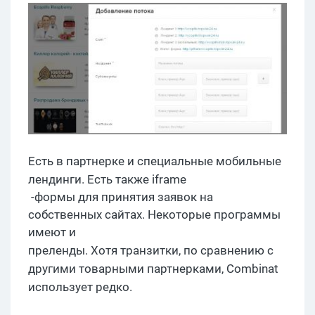
Есть
в
партнерке
и специальные мобильные
лендинги
. Есть также
iframe
-формы для принятия заявок на
собственных сайтах. Некоторые программы
имеют и
преленды
.
Хотя
транзитки
, по сравнению с
дру
гими
товарными
партнерками
,
Combinat
использует редко.