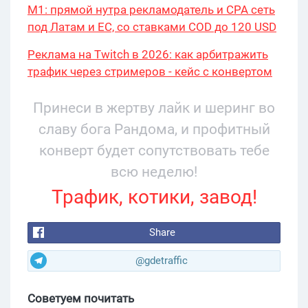
М1: прямой нутра рекламодатель и CPA сеть
под Латам и ЕС, со ставками COD до 120 USD
Реклама на Twitch в 2026: как арбитражить
трафик через стримеров - кейс с конвертом
34% и охватом 199 276
Принеси в жертву лайк и шеринг во
славу бога Рандома, и профитный
конверт будет сопутствовать тебе
всю неделю!
Трафик, котики, завод!
Share
@gdetraffic
Советуем почитать