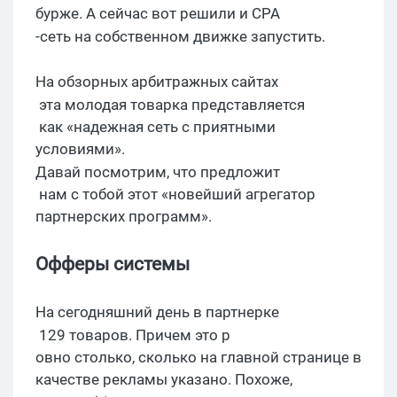
бурже
. А с
ейчас вот решили и
CPA
-сеть на собственном движке запустить.
На
обзорных
арбитражных сайтах
эта молодая товарка представ
ляется
как «надежная сеть с приятными
условиями».
Давай п
осмотрим, что
предл
ожит
нам с тобой этот «новейший агрегатор
партнерских программ».
Офферы
системы
На сегодняшний день в
партнерке
129 товаров.
П
ричем это р
овно столько, сколько на главной странице в
качестве рекламы указано. Похоже,