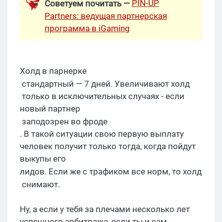
PIN-UP
Советуем почитать —
Partners: ведущая партнерская
программа в iGaming
Холд
в
парнерке
стандартный — 7 дней. Увеличивают
холд
только в исключительных случаях - если
новый партнер
заподозрен во
фроде
. В такой ситуации свою первую выплату
человек получит только тогда, когда пойдут
выкупы его
лидов
. Если же с трафиком все норм, то
холд
снимают
.
Ну, а если у тебя за плечами несколько лет
успешного арбитража, если ты и сам