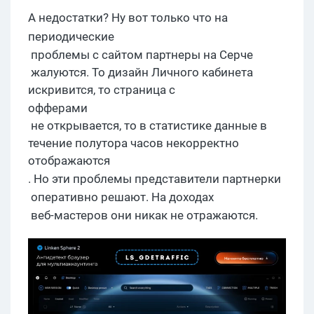
А
недостатки? Ну вот только что на
периодические
проблемы с сайтом партнеры на
Серче
жалуются. То дизайн Личного кабинета
искривится, то страница с
офферами
не открывается, то в статистике данные в
течение полутора часов некорректно
отображаются
. Но эти
про
блемы представители
партнерки
оперативно решают
.
На д
оходах
веб-мастеров они никак не отражаются
.