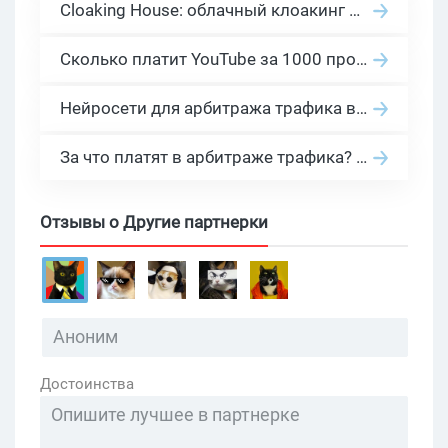
Cloaking House: облачный клоакинг для фильтрации ботов FB и Google Ads — гайд PHP-интеграции 2026
Сколько платит YouTube за 1000 просмотров в 2026: реальные цифры от 0.5 до 36 USD по ГЕО
Нейросети для арбитража трафика в 2026: инструменты, кейсы и AI-медиабайеры
За что платят в арбитраже трафика? 30 моделей оплаты в бурж и СНГ партнерках
Отзывы о Другие партнерки
Достоинства