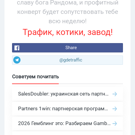
славу бога Рандома, и профитный
конверт будет сопутствовать тебе
всю неделю!
Трафик, котики, завод!
Share
@gdetraffic
Советуем почитать
SalesDoubler: украинская сеть партнерских программ с оплатой за действие
Partners 1win: партнерская программа казино в нише гемблинг арбитраж
2026 Гемблинг это: Разбираем Gambling вертикаль, и все что связано с гемблинг и беттинг офферами