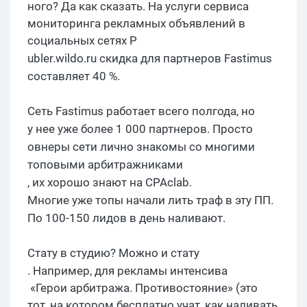
ного? Да как сказать. На услуги сервиса
мониторинга рекламных объявлений в
социальных сетях P
ubler.wildo.
ru
скидка для партнеров
F
astimus
составляет 40 %.
Сеть
F
astimus
работает всего полгода, но
у нее уже более 1 000 партнеров. Просто
овнеры
сети лично знакомы со многими
топовыми
арбитражниками
, их хорошо знают на
CPAclab
.
Многие уже топы начали лить
траф
в эту ПП
.
По 100-150
лидов
в день наливают.
Стату
в студию? Можно и
стату
. Например, для рекламы
интенсива
«Герои арбитража. Противостояние» (это
тот, на котором бесплатно учат, как наливать