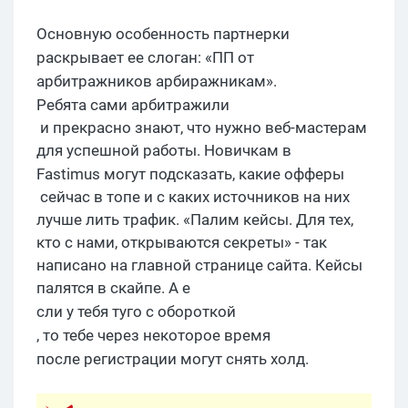
О
сновную особенность
партнерки
раскрывает
ее с
логан:
«ПП от
арбитражников
арбиражникам
».
Ребята сами
арбитражили
и прекрасно знают, что нужно веб-мастерам
для успешной работы. Новичкам в
F
astimus
могут подсказать, какие
офферы
сейчас в топе и с каких источников на них
лучше лить трафик. «Палим кейсы. Для тех,
кто с нами, открываются секреты» - так
написано на главной странице сайта. Кейсы
палятся в скайпе. А е
сли у тебя туго с
обороткой
, то тебе через некоторое время
после регистрации могут снять
холд
.