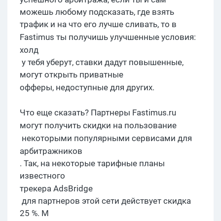
можешь любому подсказать, где взять
трафик и на что его лучше сливать, то в
F
astimus
ты получишь улучшенные условия:
холд
у тебя уберут, ставки дадут повышенные,
могут открыть приватные
офферы
, недоступные для других.
Ч
то еще сказать? Партнеры
F
astimus.ru
могут получить скидки на
польз
ование
некоторыми популярными сервисами для
арбитражников
. Так, на некоторые тарифные планы
известного
трекера
AdsBridge
для партнеров этой сети действует скидка
25 %. М