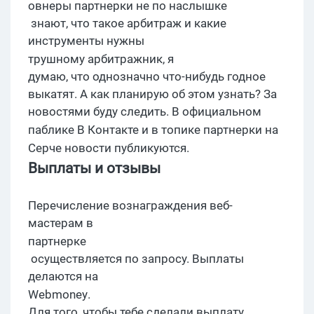
овнеры
партнерки
не по
наслышке
знают, что такое арбитраж и какие
инструменты нужны
трушному
арбитражник
, я
думаю, что однозначно что-нибудь годное
выкатят. А как планирую об этом узнать? За
новостями буду следить. В официальном
паблике
В Контакте
и в топике
партнерки
на
Серче
новости
публикуются.
Выплаты и отзывы
Перечисление вознаграждения веб-
мастерам в
партнерке
осуществляется по запросу. Выплаты
делаются на
Webmoney
.
Для того, чтобы тебе сделали выплату,