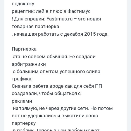
подскажу
рецептик
: лей в плюс в
Фастимус
! Для справки:
F
astimus.ru –
это
новая
товарная
партнерка
, начавшая работать с декабря 2015 года.
Партнерка
эта не совсем обычная. Ее создали
арбитражники
с большим опытом успешного слива
трафика.
Сначала ребята вроде как для себя ПП
создавали, чтобы общаться с
реклами
напрямую, не через другие сети. Но потом
вот не удержались и выкатили свою
партнерку
в паблик. Теперь в ней любой может