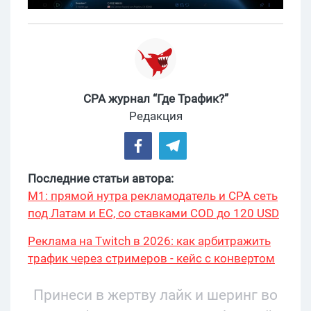
CPA журнал “Где Трафик?”
Редакция
Последние статьи автора:
М1: прямой нутра рекламодатель и CPA сеть
под Латам и ЕС, со ставками COD до 120 USD
Реклама на Twitch в 2026: как арбитражить
трафик через стримеров - кейс с конвертом
34% и охватом 199 276
Принеси в жертву лайк и шеринг во