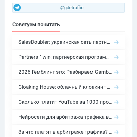
@gdetraffic
Советуем почитать
SalesDoubler: украинская сеть партнерских программ с оплатой за действие
Partners 1win: партнерская программа казино в нише гемблинг арбитраж
2026 Гемблинг это: Разбираем Gambling вертикаль, и все что связано с гемблинг и беттинг офферами
Cloaking House: облачный клоакинг для фильтрации ботов FB и Google Ads — гайд PHP-интеграции 2026
Сколько платит YouTube за 1000 просмотров в 2026: реальные цифры от 0.5 до 36 USD по ГЕО
Нейросети для арбитража трафика в 2026: инструменты, кейсы и AI-медиабайеры
За что платят в арбитраже трафика? 30 моделей оплаты в бурж и СНГ партнерках