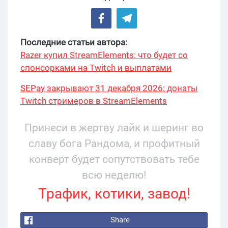
Последние статьи автора:
Razer купил StreamElements: что будет со
спонсорками на Twitch и выплатами
SEPay закрывают 31 декабря 2026: донаты
Twitch стримеров в StreamElements
переехали на Stripe
Принеси в жертву лайк и шеринг во
славу бога Рандома, и профитный
конверт будет сопутствовать тебе
всю неделю!
Трафик, котики, завод!
Share