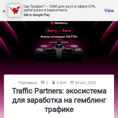
Где Трафик? — СМИ для акул в сфере СРА,
×
View
арбитража и маркетинга
Get in Google Play
Партнерки
2
6 629
04 окт, 2022
Traffic Partners: экосистема
для заработка на гемблинг
трафике