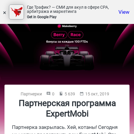
Где Трафик? — СМИ для акул в сфере СРА,
×
View
арбитража и маркетинга
Get in Google Play
Партнерки
0
5 639
15 окт, 2019
Партнерская программа
ExpertMobi
Партнерка закрылась. Хей, котаны! Сегодня