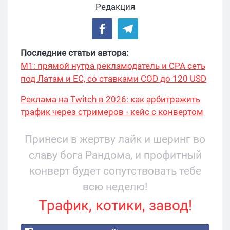
Редакция
Последние статьи автора:
М1: прямой нутра рекламодатель и CPA сеть
под Латам и ЕС, со ставками COD до 120 USD
Реклама на Twitch в 2026: как арбитражить
трафик через стримеров - кейс с конвертом
34% и охватом 199 276
Принеси в жертву лайк и шеринг во
славу бога Рандома, и профитный
конверт будет сопутствовать тебе
всю неделю!
Трафик, котики, завод!