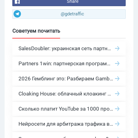
Share
@gdetraffic
Советуем почитать
SalesDoubler: украинская сеть партнерских программ с оплатой за действие
Partners 1win: партнерская программа казино в нише гемблинг арбитраж
2026 Гемблинг это: Разбираем Gambling вертикаль, и все что связано с гемблинг и беттинг офферами
Cloaking House: облачный клоакинг для фильтрации ботов FB и Google Ads — гайд PHP-интеграции 2026
Сколько платит YouTube за 1000 просмотров в 2026: реальные цифры от 0.5 до 36 USD по ГЕО
Нейросети для арбитража трафика в 2026: инструменты, кейсы и AI-медиабайеры