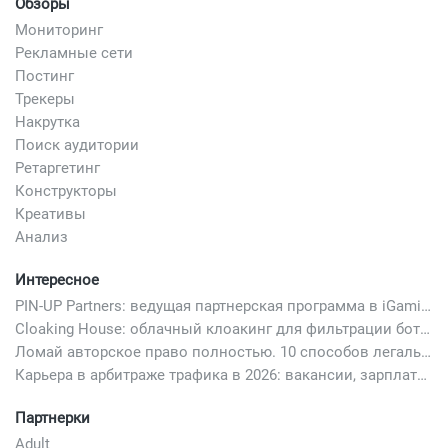
Обзоры
Мониторинг
Рекламные сети
Постинг
Трекеры
Накрутка
Поиск аудитории
Ретаргетинг
Конструкторы
Креативы
Анализ
Интересное
PIN-UP Partners: ведущая партнерская программа в iGaming
Cloaking House: облачный клоакинг для фильтрации ботов FB и Google Ads — гайд PHP-интеграции 2026
Ломай авторское право полностью. 10 способов легально добавить любимый трек в свой креатив
Карьера в арбитраже трафика в 2026: вакансии, зарплаты и как начать
Партнерки
Adult