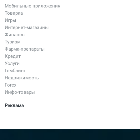
Мобильные приложения
Товарка
Игры
Интернет-магазины
Финансы
Туризм
Фарма-препараты
Кредит
Услуги
Гемблинг
Недвижимость
Forex
Инфо-товары
Реклама