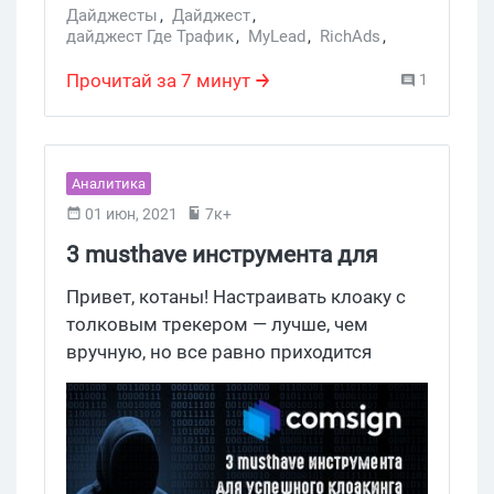
дайджест. Рекомендуем устроиться
Дайджесты
,
Дайджест
,
дайджест Где Трафик
,
MyLead
,
RichAds
,
поудобнее, и почитать дайджест Где
Adspect
,
AdsEmpire
Трафика.
Прочитай за 7 минут
1
Аналитика
01 июн, 2021
7к+
3 musthave инструмента для
арбиржаника от Comsign, с
Привет, котаны! Настраивать клоаку с
которыми разберется даже
толковым трекером — лучше, чем
вручную, но все равно приходится
новичок
тратить уйму времени на создание
whitepage для маскировки. Когда РК
запускаются десятками, подключение и
заполнение белых лендов серьезно
тормозит процесс пролива трафика, а