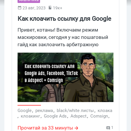
23 авг, 2023
19к+
Как клоачить ссылку для Google
Ads в Adspect с помощью
Привет, котаны! Включаем режим
генератора white page от
маскировки, сегодня у нас пошаговый
гайд как заклоачить арбитражную
Comsign
ссылку без боли и страданий, т.е без
раскопок в строчках кода. Как клоачить
ссылку через Adspect, сервис, который
блокирует нежелательных визитеров во
всех существующих видах трафика.
Adspect позволяет клоачить сайты и
приложения под Фейсбук, Google Ads,
Яндекс, TikTok, YouTube и другие сетки.
Гайд объемный, сохраняй в закладки, а
Google
,
реклама
,
black/white листы
,
клоака
,
клоакинг
,
Google Ads
,
Adspect
,
Comsign
,
сама настройка занимает 1,5 минуты.
клоакинг сервис
,
клоака для арбитража
,
Бонусом в статье спрятана панда и
генератор white page
Прочитай за 33 минуты
1