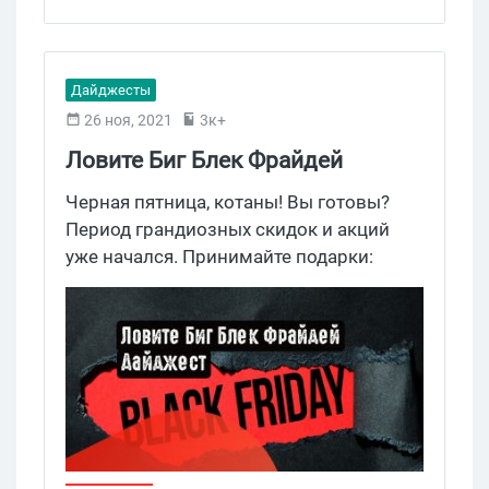
промокод для Adspect. Заглядывай,
будет полезно.
Дайджесты
26 ноя, 2021
3к+
Ловите Биг Блек Фрайдей
Дайджест
Черная пятница, котаны! Вы готовы?
Период грандиозных скидок и акций
уже начался. Принимайте подарки:
PropellerAds перезапустили Profit
Marathon, FoxOffers проводит призовой
марафон, Adspect.io дарит скидку на
любую подписку, MyLead увеличивает
ставки, и это еще не все! Мы собрали
самые крутые предложения от
партнерок, рекламных сеток и
инструментов в праздничный