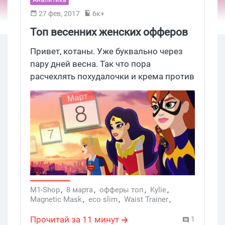
27 фев, 2017
6к+
Топ весенних женских офферов
Привет, котаны. Уже буквально через
пару дней весна. Так что пора
расчехлять похудалочки и крема против
варикоза, вас ждет великолепный
женский конверт. А Гдетраффик
специально для вас сделал подборку
самых удачных офферов на которые
можно налить перед суровым женским
днем. Итак, поехали!
M1-Shop
,
8 марта
,
офферы топ
,
Kylie
,
Magnetic Mask
,
eco slim
,
Waist Trainer
,
Slim Jeggings
,
Anne Klein
Прочитай за 11 минут
1