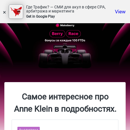
Где Трафик? — СМИ для акул в сфере СРА,
×
View
арбитража и маркетинга
Get in Google Play
Самое интересное про
Anne Klein в подробностях.
Аналитика