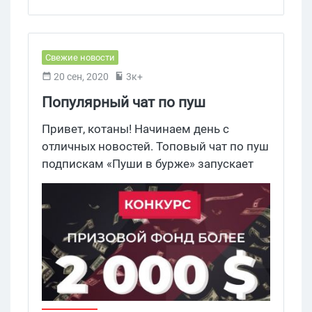
Tech решает парой дней активного
кодинга за нормальный прайс. Заходи
за деталями.
Свежие новости
20 сен, 2020
3к+
Популярный чат по пуш
подпискам «Пуши в бурже»
Привет, котаны! Начинаем день с
объявляет небывалый конкурс с
отличных новостей. Топовый чат по пуш
подпискам «Пуши в бурже» запускает
призовым фондом более 2000
жаркий конкурс с призовым фондом
USD
более 2000$. Поэтому располагайтесь
поудобнее, а мы поехали!