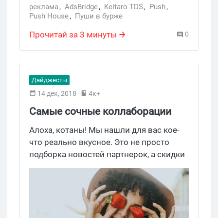
реклама
,
AdsBridge
,
Keitaro TDS
,
Push
,
Push House
,
Пуши в бурже
Прочитай за 3 минуты
0
Дайджесты
14 дек, 2018
4к+
Самые сочные коллаборации
партнерок и сервисов
Алоха, котаны! Мы нашли для вас кое-
что реально вкусное. Это не просто
подборка новостей партнерок, а скидки
и специальные предложения на самые
годные арбитражные сервисы. Вам
понравится. Готовы?