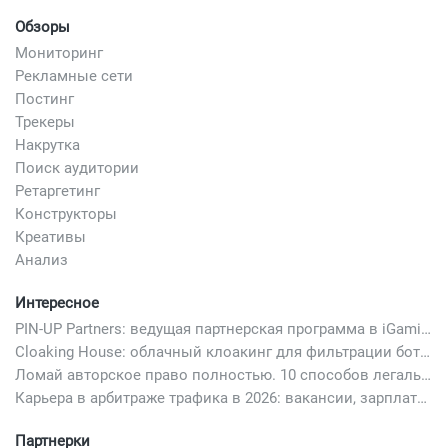
Обзоры
Мониторинг
Рекламные сети
Постинг
Трекеры
Накрутка
Поиск аудитории
Ретаргетинг
Конструкторы
Креативы
Анализ
Интересное
PIN-UP Partners: ведущая партнерская программа в iGaming
Cloaking House: облачный клоакинг для фильтрации ботов FB и Google Ads — гайд PHP-интеграции 2026
Ломай авторское право полностью. 10 способов легально добавить любимый трек в свой креатив
Карьера в арбитраже трафика в 2026: вакансии, зарплаты и как начать
Партнерки