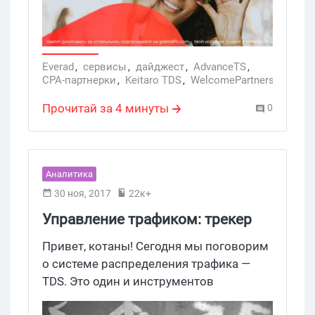
Everad
,
сервисы
,
дайджест
,
AdvanceTS
,
CPA-партнерки
,
Keitaro TDS
,
WelcomePartners
,
Keitaro
,
трекер Keitaro
,
дайджест Где Трафик
,
ad1.ru
,
Dr.cash
,
Прочитай за 4 минуты
0
промокод на скидку
,
DatsPush
,
push-сетка
,
Dr.Cash
,
Tranding.bid
Аналитика
30 ноя, 2017
22к+
Управление трафиком: трекер
или TDS?
Привет, котаны! Сегодня мы поговорим
о системе распределения трафика —
TDS. Это один и инструментов
ускорения своей работы, и сейчас мы