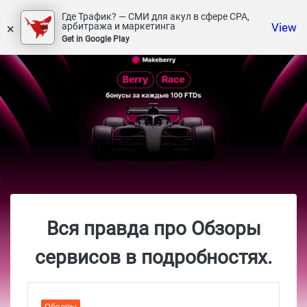
Где Трафик? — СМИ для акул в сфере СРА,
×
View
арбитража и маркетинга
Get in Google Play
Вся правда про Обзоры
сервисов в подробностях.
Обзоры