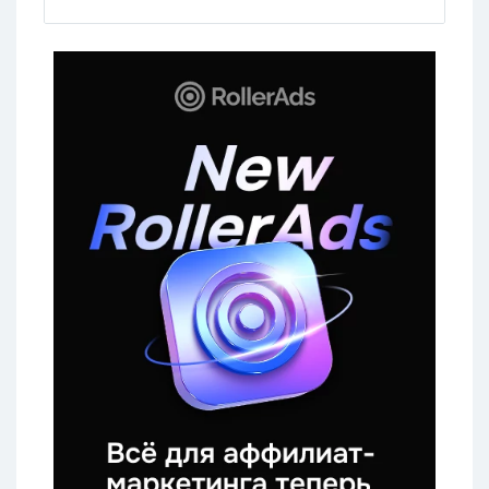
арбитражной среды. А самое приятное
— потестить сервис можно сразу после
регистрации, первые 50 карт выдаются
бесплатно. Погнали!