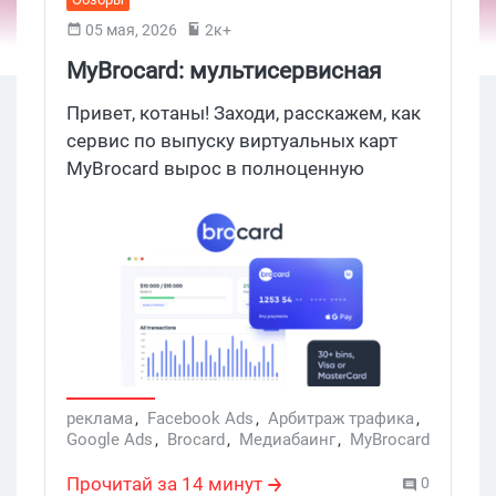
05 мая, 2026
2к+
MyBrocard: мультисервисная
платформа для арбитража
Привет, котаны! Заходи, расскажем, как
сервис по выпуску виртуальных карт
MyBrocard вырос в полноценную
арбитражную экосистему, с которой ты
уже не захочешь расставаться.
MyBrocard объединяет под одной
крышей все, что нужно медиабаеру
сегодня: виртуальные карты на 30+ BIN
с поддержкой Apple Pay и GPay;
агентские кабинеты для FB, Google Ads,
TG Ads и Moloco; прокси под любое ГЕО;
массовые выплаты для СНГ и
реклама
,
Facebook Ads
,
Арбитраж трафика
,
Google Ads
,
Brocard
,
Медиабаинг
,
MyBrocard
объемный маркетплейс с расходниками
,
Виртуальные карты
,
Агентские кабинеты
,
и доп.сервисами из закрытой
Прокси
,
Обзоры сервисов
Прочитай за 14 минут
0