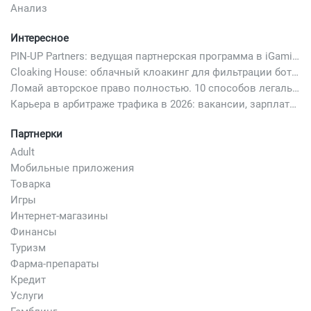
Анализ
Интересное
PIN-UP Partners: ведущая партнерская программа в iGaming
Cloaking House: облачный клоакинг для фильтрации ботов FB и Google Ads — гайд PHP-интеграции 2026
Ломай авторское право полностью. 10 способов легально добавить любимый трек в свой креатив
Карьера в арбитраже трафика в 2026: вакансии, зарплаты и как начать
Партнерки
Adult
Мобильные приложения
Товарка
Игры
Интернет-магазины
Финансы
Туризм
Фарма-препараты
Кредит
Услуги