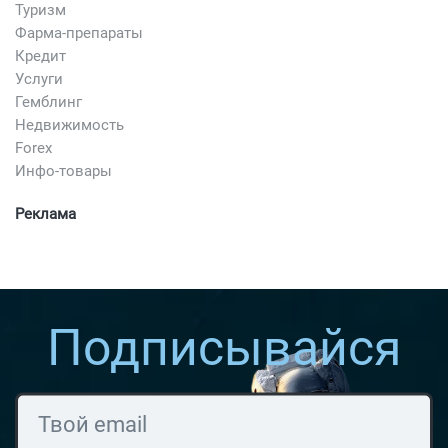
Туризм
Фарма-препараты
Кредит
Услуги
Гемблинг
Недвижимость
Forex
Инфо-товары
Реклама
Подписывайся