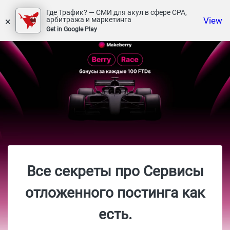
Где Трафик? — СМИ для акул в сфере СРА,
×
View
арбитража и маркетинга
Get in Google Play
Все секреты про Сервисы
отложенного постинга как
есть.