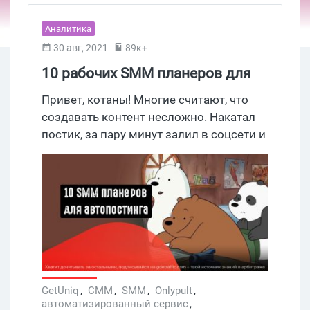
Аналитика
30 авг, 2021
89к+
10 рабочих SMM планеров для
автопостинга в соцсети
Привет, котаны! Многие считают, что
создавать контент несложно. Накатал
постик, за пару минут залил в соцсети и
собираешь лайки. Но если работать с
несколькими социальными сетями или
вести не 1, а 3, 5 или 10 аккаунтов
одновременно, даже процесс
публикации становится рутиной,
отнимающей полчаса-час драгоценного
времени. В таких условиях невозможно
обойтись без сервисов для
автоматического постинга. Благо, в
GetUniq
,
СММ
,
SMM
,
Onlypult
,
автоматизированный сервис
,
интернете их сотни, а то и тысячи. Но