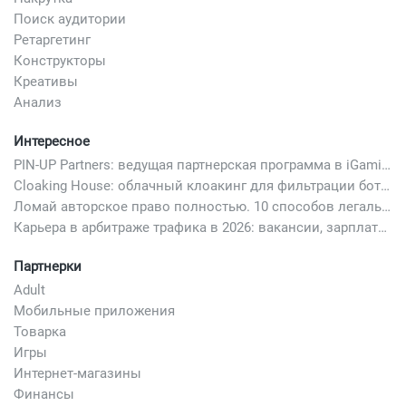
Поиск аудитории
Ретаргетинг
Конструкторы
Креативы
Анализ
Интересное
PIN-UP Partners: ведущая партнерская программа в iGaming
Cloaking House: облачный клоакинг для фильтрации ботов FB и Google Ads — гайд PHP-интеграции 2026
Ломай авторское право полностью. 10 способов легально добавить любимый трек в свой креатив
Карьера в арбитраже трафика в 2026: вакансии, зарплаты и как начать
Партнерки
Adult
Мобильные приложения
Товарка
Игры
Интернет-магазины
Финансы