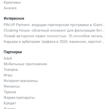
Креативы
Анализ
Интересное
PIN-UP Partners: ведущая партнерская программа в iGaming
Cloaking House: облачный клоакинг для фильтрации ботов FB и Google Ads — гайд PHP-интеграции 2026
Ломай авторское право полностью. 10 способов легально добавить любимый трек в свой креатив
Карьера в арбитраже трафика в 2026: вакансии, зарплаты и как начать
Партнерки
Adult
Мобильные приложения
Товарка
Игры
Интернет-магазины
Финансы
Туризм
Фарма-препараты
Кредит
Услуги