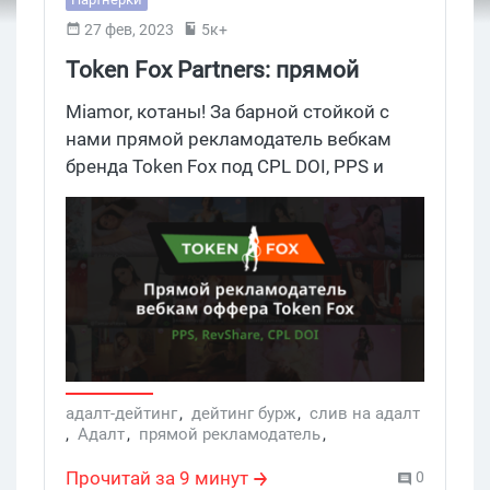
27 фев, 2023
5к+
Token Fox Partners: прямой
рекламодатель вебкам оффера
Miamor, котаны! За барной стойкой с
Token Fox
нами прямой рекламодатель вебкам
бренда Token Fox под CPL DOI, PPS и
RevShare монетизацию. Оффер может
заинтересовать арбитражников,
которые выжимают свой траф на
полную, подключая домонетизацию
после основного пролива. Новичкам
также стоит присмотреться к адалт
офферам — ретикаль адалт/дейтинга
считается самой простой для входа.
Подсаживайся поближе, познакомимся
адалт-дейтинг
,
дейтинг бурж
,
слив на адалт
,
Адалт
,
прямой рекламодатель
,
с продуктом Token Fox и условиями,
дейтинг партнерки
,
Token Fox Partners
,
которые предлагает прямой
вебкам офферы
Прочитай за 9 минут
0