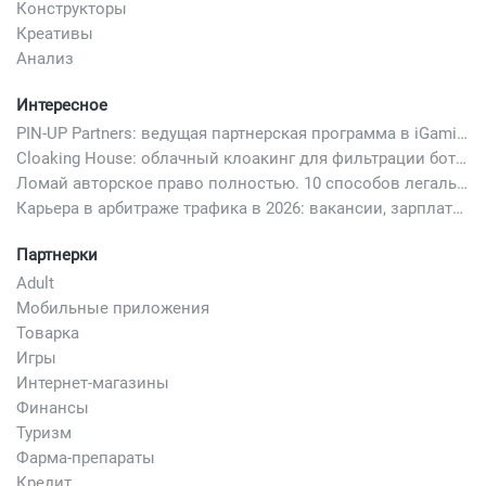
Конструкторы
Креативы
Анализ
Интересное
PIN-UP Partners: ведущая партнерская программа в iGaming
Cloaking House: облачный клоакинг для фильтрации ботов FB и Google Ads — гайд PHP-интеграции 2026
Ломай авторское право полностью. 10 способов легально добавить любимый трек в свой креатив
Карьера в арбитраже трафика в 2026: вакансии, зарплаты и как начать
Партнерки
Adult
Мобильные приложения
Товарка
Игры
Интернет-магазины
Финансы
Туризм
Фарма-препараты
Кредит