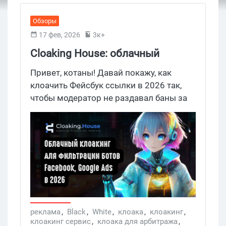
Обзоры
17 фев, 2026
3к+
Cloaking House: облачный
клоакинг для фильтрации ботов
Привет, котаны! Давай покажу, как
FB и Google Ads — гайд PHP-
клоачить Фейсбук ссылки в 2026 так,
чтобы модератор не раздавал баны за
интеграции 2026
любую попытку залить гемблу, нутру и
другие офферы. Спокойно,
программировать ничего не нужно,
твое дело — аналитика и тонкость
настройки фильтра клоакинга. Под
прицелом обзор Cloaking House —
облачный клоакинг сервис, в котором
техничка полностью сделана за тебя, а
клоачить ссылку — это не шаманство со
реклама
,
Black
,
White
,
клоака
,
клоакинг
,
клоакинг сервис
,
клоака для арбитража
,
скриптами, а пара кликов в удобном