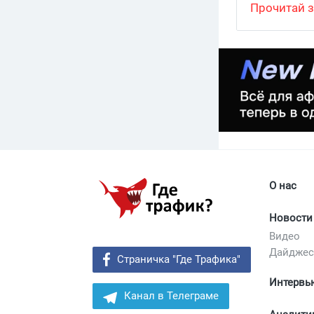
браузер Oc
антидетект 
Прочитай з
можно и фа
как и деск
видео-селф
О нас
Новости
Видео
Дайдже
Страничка "Где Трафика"
Интервь
Канал в Телеграме