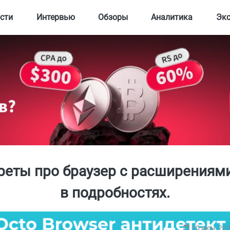
сти
Интервью
Обзоры
Аналитика
Эк
реты про браузер с расширениями
в подробностях.
10 июн, 20