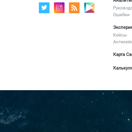
Аналити
Руковод
Ошибки
Экспери
Кейсы
Антикей
Карта Са
Калькул