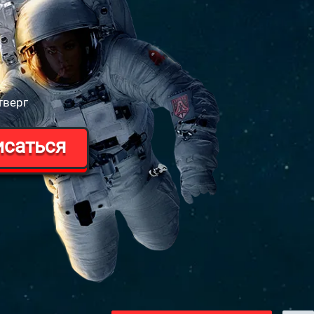
тверг
исаться