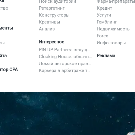
ка
Поиск аудитории
Фарма-препарат
ство
Ретаргетинг
Кредит
Конструкторы
Услуги
Креативы
Гемблинг
менты
Анализ
Недвижимость
Forex
Интересное
сы
Инфо-товары
PIN-UP Partners: ведущая партнерская программа в iGaming
йта
Реклама
Cloaking House: облачный клоакинг для фильтрации ботов FB и Google Ads — гайд PHP-интеграции 2026
Ломай авторское право полностью. 10 способов легально добавить любимый трек в свой креатив
ятор CPA
Карьера в арбитраже трафика в 2026: вакансии, зарплаты и как начать