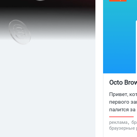
Octo Bro
трафика 
Привет, ко
мобильны
первого за
палится за
на селфи-ч
реклама
,
бр
момент, ко
браузерные
поэтому се
браузер для