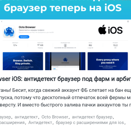
wser iOS: антидетект браузер под фарм и арб
теперь на iOS. Создавай до 100 профилей бес
таны! Бесит, когда свежий аккаунт ФБ слетает на бан ещ
м приложением для iPhone, iPad
пуска, потому что десктопный отпечаток всей фермы 
 версту. И вместо быстрого залива пачки аккаунтов ты
еки, реджекты или просто ошибки авторизации. Самы
аузер
,
антидетект
,
Octo Browser
,
антидетект браузер
,
гда палится вся пачка профилей — перенос профилей н
 расширения
,
Антидетект
,
браузер с расширениями для ios
,
годняшний обзор тебе будет как нельзя кстати. Антидет
 айфона
,
антидетект браузер для айфона
,
антидетект браузер