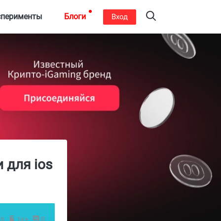
сперименты
Блоги
Вход
 для ios
26
1к+
0