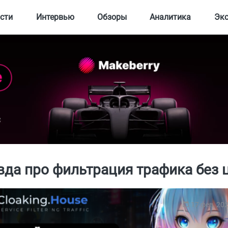
сти
Интервью
Обзоры
Аналитика
Эк
вда про фильтрация трафика без 
17 фев, 20