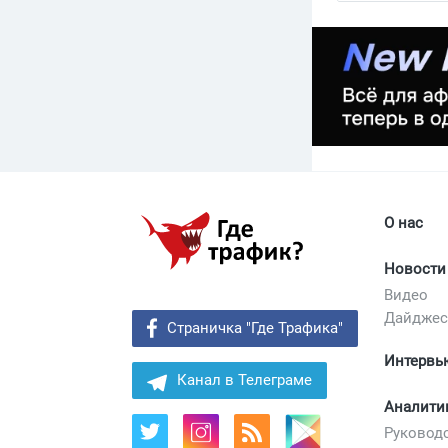
которого и
О нас
Новости
Видео
Дайдже
Страничка "Где Трафика"
Интервь
Канал в Телеграме
Аналити
Руковод