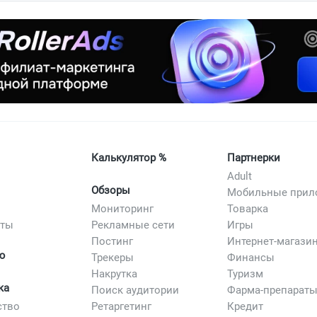
 собирался этот гайд. Заходи за комментами.
Калькулятор %
Партнерки
Adult
Обзоры
Мониторинг
Товарка
сты
Рекламные сети
Игры
Постинг
Интернет-магази
ю
Трекеры
Финансы
Накрутка
Туризм
ка
Поиск аудитории
Фарма-препарат
ство
Ретаргетинг
Кредит