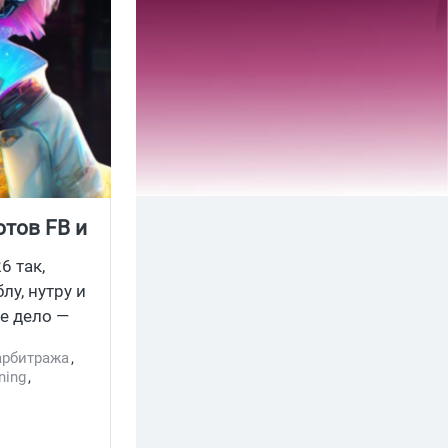
отов FB и
6 так,
у, нутру и
е дело —
м обзор
арбитража
,
 полностью
ning
,
ми, а пара
 арбитраж
,
я не
а базе