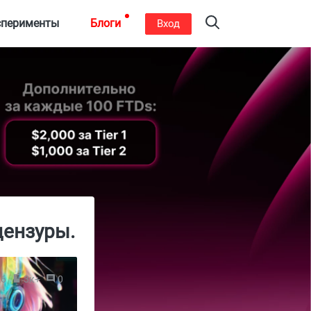
сперименты
Блоги
Вход
цензуры.
26
3к+
0