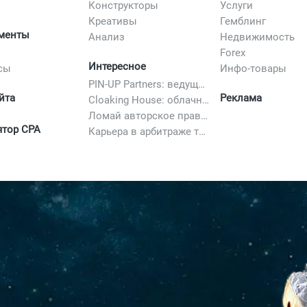
Конструкторы
Услуги
Креативы
Гемблинг
менты
Анализ
Недвижимость
Forex
Интересное
сы
Инфо-товары
PIN-UP Partners: ведущая партнерская программа в iGaming
йта
Реклама
Cloaking House: облачный клоакинг для фильтрации ботов FB и Google Ads — гайд PHP-интеграции 2026
Ломай авторское право полностью. 10 способов легально добавить любимый трек в свой креатив
ятор CPA
Карьера в арбитраже трафика в 2026: вакансии, зарплаты и как начать