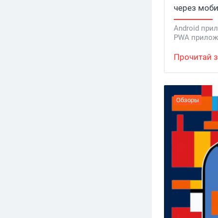
через моби
вертикали ー
Android при
воображени
PWA прилож
заглушки 
webview при
команды по
Прочитай з
разработчи
материале 
где взять,
Обзоры
качает и к
приложени