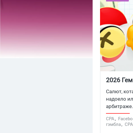
2026 Гем
связано 
Салют, кот
надоело ил
арбитраже.
беттинг (b
CPA
,
Facebo
сайтов. Но 
гэмбла
,
СРА
Рынок гемб
Гембла офф