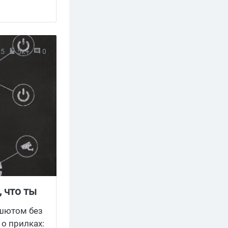
ставок на
ик гемблинг
 бренд
,
 нишах —
то
25
5к+
0
 что ты
ашютом без
 о прилках: