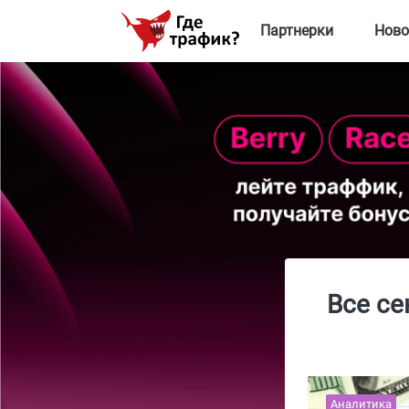
Партнерки
Ново
Все се
Аналитика