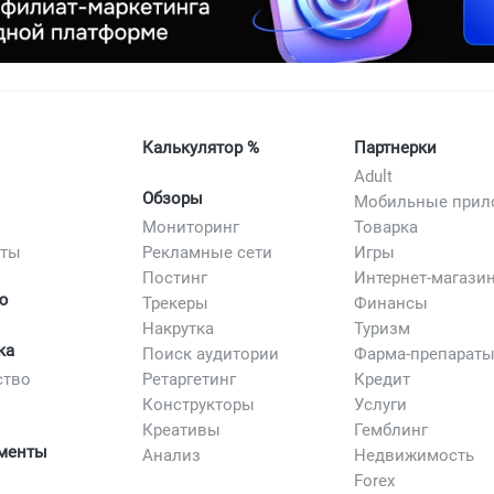
Калькулятор %
Партнерки
Adult
Обзоры
Мониторинг
Товарка
сты
Рекламные сети
Игры
Постинг
Интернет-магази
ю
Трекеры
Финансы
Накрутка
Туризм
ка
Поиск аудитории
Фарма-препарат
ство
Ретаргетинг
Кредит
Конструкторы
Услуги
Креативы
Гемблинг
менты
Анализ
Недвижимость
Forex