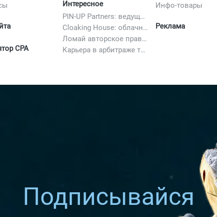
Интересное
сы
Инфо-товары
PIN-UP Partners: ведущая партнерская программа в iGaming
йта
Реклама
Cloaking House: облачный клоакинг для фильтрации ботов FB и Google Ads — гайд PHP-интеграции 2026
Ломай авторское право полностью. 10 способов легально добавить любимый трек в свой креатив
ятор CPA
Карьера в арбитраже трафика в 2026: вакансии, зарплаты и как начать
Подписывайся