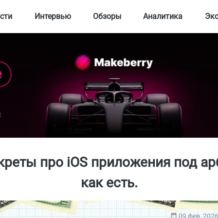
сти
Интервью
Обзоры
Аналитика
Эк
креты про iOS приложения под а
как есть.
09 фев, 202