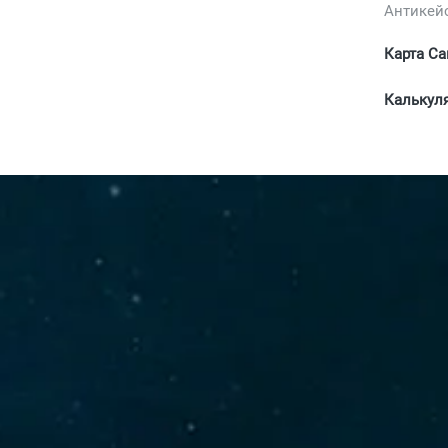
Антикей
Карта Са
Калькул