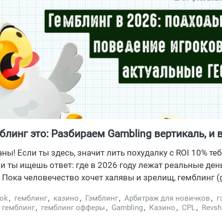
блинг это: Разбираем Gambling вертикаль, и в
с гемблинг и беттинг офферами
аны! Если ты здесь, значит лить похудалку с ROI 10% те
и ты ищешь ответ: где в 2026 году лежат реальные ден
 Пока человечество хочет халявы и зрелищ, гемблинг (
etting) будут кормить арбитражников, вебмастеров и в
ok
,
гемблинг
,
казино
,
Гэмблинг
,
Арбитраж для новичков
,
г
давай по делу: залететь с ноги в гемблинг без знаний н
 гемблинг
,
гемблинг офферы
,
Gambling
,
Казино
,
CPL
,
Revsh
линг арбитража злой, требовательный, а ошибки стоя
еры
,
гемблинг трафик
,
Facebook против арбитражников
,
Игр