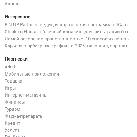
Анализ
Интересное
PIN-UP Partners: ведущая партнерская программа в iGaming
Cloaking House: облачный клоакинг для фильтрации ботов FB и Google Ads — гайд PHP-интеграции 2026
Ломай авторское право полностью. 10 способов легально добавить любимый трек в свой креатив
Карьера в арбитраже трафика в 2026: вакансии, зарплаты и как начать
Партнерки
Adult
Мобильные приложения
Товарка
Игры
Интернет-магазины
Финансы
Туризм
Фарма-препараты
Кредит
Услуги