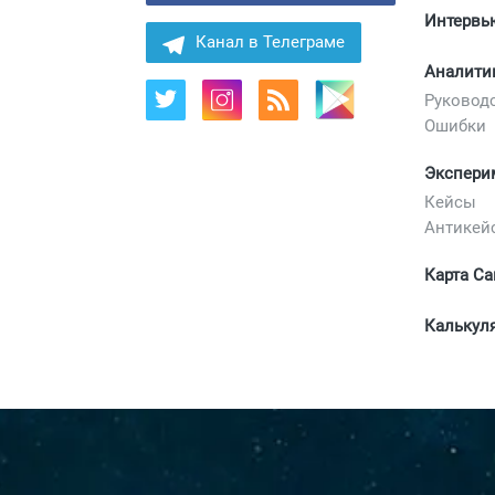
Интервь
Канал в Телеграме
Аналити
Руковод
Ошибки
Экспери
Кейсы
Антикей
Карта Са
Калькул