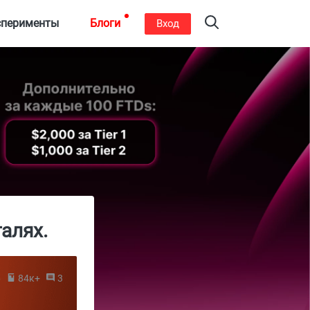
сперименты
Блоги
Вход
алях.
6
84к+
3