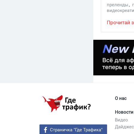
преленды
,
ТОП-3 связ
видеокреат
запаковали
нутра партн
елочку.
нутра креат
Прочитай з
лендинг нут
О нас
Новости
Видео
Дайдже
Страничка "Где Трафика"