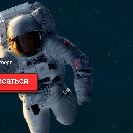
тверг
исаться