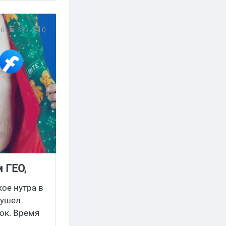
26
3к+
0
м ГЕО,
кое нутра в
 ушел
ок. Время
смотреть на