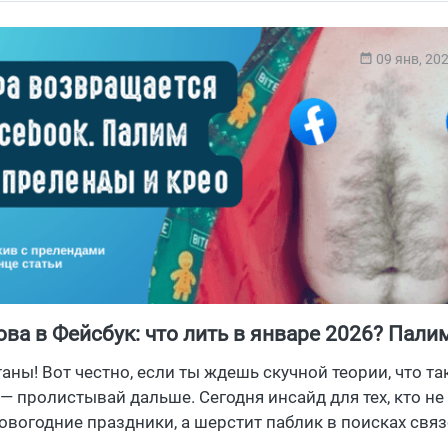
ламодатель
09 янв, 20
ова в Фейсбук: что лить в январе 2026? Пали
нг и креативы
таны! Вот честно, если ты ждешь скучной теории, что та
— пролистывай дальше. Сегодня инсайд для тех, кто не
овогодние праздники, а шерстит паблик в поисках связ
ыль со своих нутра партнерок, доставай офферы и гоу 