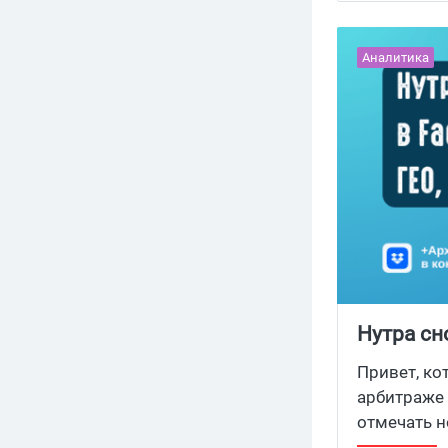
Прямой рек
Аналитика
Нутра сн
преленди
Привет, ко
арбитраже 
отмечать н
струсить п