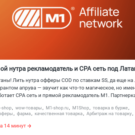
ой нутра рекламодатель и CPA сеть под Лата
ами COD до 120 USD
таны! Лить нутра офферы COD по ставкам SS, да еще на
арантом апрува — звучит как что-то магическое, но име
ботает CPA сеть и прямой рекламодатель M1. Партнерк
оказуемость и лояльность — по запросу выдает записи
-shop
,
wow-товары
,
M1-shop.ru
,
М1Shop
,
товарка в бурже
,
м лидам, и вот уже твоя статка с холдом/аппрувом пр
фферы
,
фарма
,
качественная товарка
,
Арбитраж на товарку
х табличек в реальную картину, чего стоит налитый тра
 Европа
,
М1-Shop
,
Кейс от М1-Shop
,
М1
,
Прямой рекл
,
прям
сскажем, что предлагает М1 партнерка арбитражникам
ламодатель
,
Товарка
,
Фарма-препараты
,
Латам
,
СНГ оффер
а 14 минут
каль
,
нутра бады
,
нутра в арбитраже
,
лендинг нутра
,
с горячим PPC трафиком.