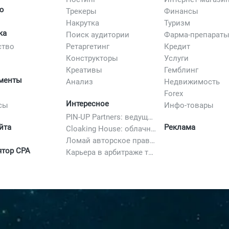
ю
Трекеры
Финансы
Накрутка
Туризм
ка
Поиск аудитории
Фарма-препарат
ство
Ретаргетинг
Кредит
Конструкторы
Услуги
Креативы
Гемблинг
менты
Анализ
Недвижимость
Forex
Интересное
сы
Инфо-товары
PIN-UP Partners: ведущая партнерская программа в iGaming
йта
Реклама
Cloaking House: облачный клоакинг для фильтрации ботов FB и Google Ads — гайд PHP-интеграции 2026
Ломай авторское право полностью. 10 способов легально добавить любимый трек в свой креатив
ятор CPA
Карьера в арбитраже трафика в 2026: вакансии, зарплаты и как начать