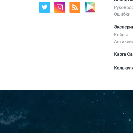
Руковод
Ошибки
Экспери
Кейсы
Антикей
Карта Са
Калькул