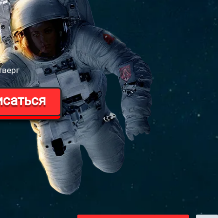
тверг
исаться