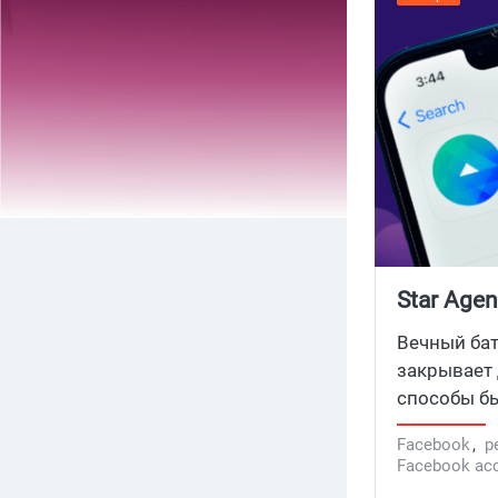
Star Age
Facebook
Вечный бат
закрывает 
способы бы
сплиты про
Facebook
,
р
активности
Facebook ac
платежки д