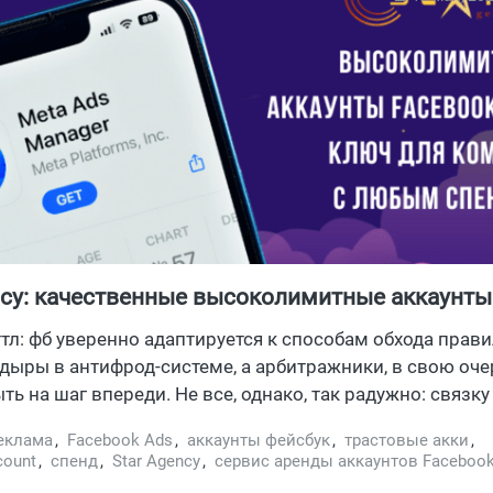
ncy: качественные высоколимитные аккаунты
 под ключ для команд с любым спендом
тл: фб уверенно адаптируется к способам обхода прави
дыры в антифрод-системе, а арбитражники, в свою оче
ть на шаг впереди. Не все, однако, так радужно: связку
вел, — и поймал лицом блок аккаунта из-за подозрите
еклама
,
Facebook Ads
,
аккаунты фейсбук
,
трастовые акки
,
. Вот и вынужден веб перебирать акки, метаться в пои
count
,
спенд
,
Star Agency
,
сервис аренды аккаунтов Faceboo
ля них, обходить требуемую верификацию и грустно на