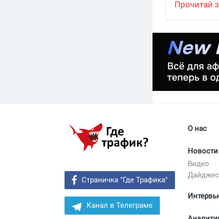
Прочитай з
более удач
своевремен
точно приг
качественн
спенды, та
тебе к Star
О нас
Новости
Видео
Дайдже
Страничка "Где Трафика"
Интервь
Канал в Телеграме
Аналити