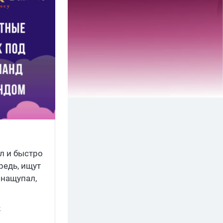
л и быстро
редь, ищут
 нащупал,
льной
сках
k
блюдать за