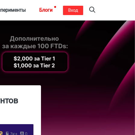
сперименты
Блоги
Вход
унтов
25
3к+
0