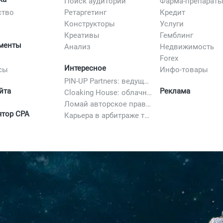
Поиск аудитории
Фарма-препарат
ство
Ретаргетинг
Кредит
Конструкторы
Услуги
Креативы
Гемблинг
менты
Анализ
Недвижимость
Forex
Интересное
сы
Инфо-товары
PIN-UP Partners: ведущая партнерская программа в iGaming
йта
Реклама
Cloaking House: облачный клоакинг для фильтрации ботов FB и Google Ads — гайд PHP-интеграции 2026
Ломай авторское право полностью. 10 способов легально добавить любимый трек в свой креатив
ятор CPA
Карьера в арбитраже трафика в 2026: вакансии, зарплаты и как начать