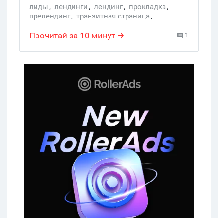
лиды
,
лендинги
,
лендинг
,
прокладка
,
прелендинг
,
транзитная страница
,
нативаня реклама
,
лонгрид
Прочитай за 10 минут
1