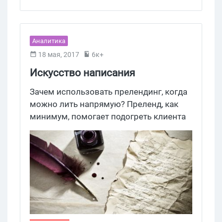
Аналитика
18 мая, 2017
6к+
Искусство написания
прелендингов
Зачем использовать прелендинг, когда
можно лить напрямую? Преленд, как
минимум, помогает подогреть клиента
и повышает вероятность его
конвертации в лид – скажет любой
опытный арбтиран. В этом есть доля
правды. Но какие еще функции
выполняет транзитная страница и как
она должна быть устроена? Попробуем
разобраться.