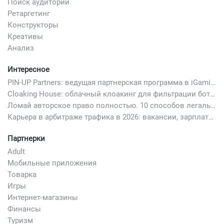
Поиск аудитории
Ретаргетинг
Конструкторы
Креативы
Анализ
Интересное
PIN-UP Partners: ведущая партнерская программа в iGaming
Cloaking House: облачный клоакинг для фильтрации ботов FB и Google Ads — гайд PHP-интеграции 2026
Ломай авторское право полностью. 10 способов легально добавить любимый трек в свой креатив
Карьера в арбитраже трафика в 2026: вакансии, зарплаты и как начать
Партнерки
Adult
Мобильные приложения
Товарка
Игры
Интернет-магазины
Финансы
Туризм