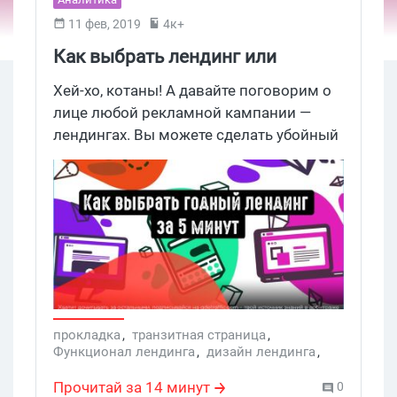
11 фев, 2019
4к+
Как выбрать лендинг или
проклу? Быстрая оценка веб-
Хей-хо, котаны! А давайте поговорим о
страниц
лице любой рекламной кампании —
лендингах. Вы можете сделать убойный
креатив, привести миллион лидов, но
убогий дизайн страницы или
неработающая кнопка поломают всю
тщательно выстроенную связку. Так что
будем учиться выбирать себе хороший
лендинг и транзитку.
прокладка
,
транзитная страница
,
Функционал лендинга
,
дизайн лендинга
,
Конструкторы
Прочитай за 14 минут
0