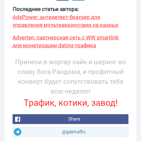
Последние статьи автора:
AdsPower: антидетект-браузер для
управления мультиаккаунтами на разных
платформах
Adverten: партнерская сеть с WW smartlink
для монетизации dating-трафика
Принеси в жертву лайк и шеринг во
славу бога Рандома, и профитный
конверт будет сопутствовать тебе
всю неделю!
Трафик, котики, завод!
Share
@gdetraffic