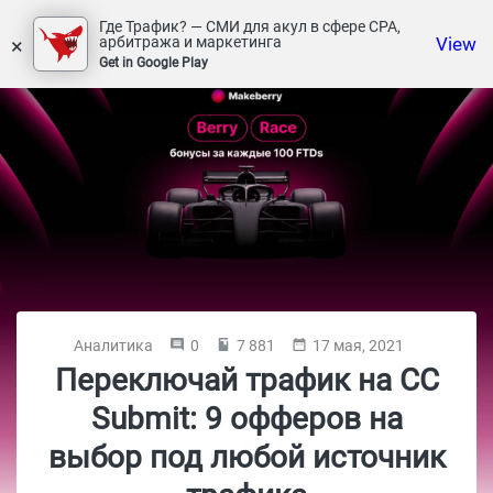
Где Трафик? — СМИ для акул в сфере СРА,
×
View
арбитража и маркетинга
Get in Google Play
Аналитика
0
7 881
17 мая, 2021
Переключай трафик на CC
Submit: 9 офферов на
выбор под любой источник