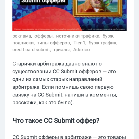
реклама,
офферы,
источники трафика,
бурж,
подписки,
типы офферов,
Tier-1,
бурж трафик,
credit card submit,
триалы,
Adexico
Старички арбитража давно знают о
существовании CC Submit офферов — это
одни из самых старых направлений
арбитража. Если помнишь свою первую
связку на CC Submit, напиши в комменты,
расскажи, как это было).
Что такое CC Submit оффер?
CC Submit офферы в арбитраже — это товары