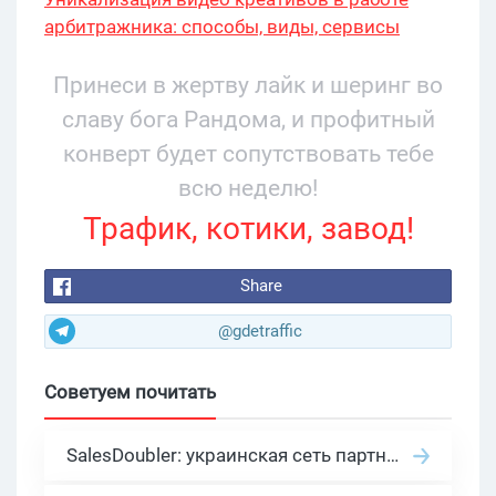
арбитражника: способы, виды, сервисы
Принеси в жертву лайк и шеринг во
славу бога Рандома, и профитный
конверт будет сопутствовать тебе
всю неделю!
Трафик, котики, завод!
Share
@gdetraffic
Советуем почитать
SalesDoubler: украинская сеть партнерских программ с оплатой за действие