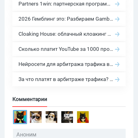
Partners 1win: партнерская программа казино в нише гемблинг арбитраж
2026 Гемблинг это: Разбираем Gambling вертикаль, и все что связано с гемблинг и беттинг офферами
Cloaking House: облачный клоакинг для фильтрации ботов FB и Google Ads — гайд PHP-интеграции 2026
Сколько платит YouTube за 1000 просмотров в 2026: реальные цифры от 0.5 до 36 USD по ГЕО
Нейросети для арбитража трафика в 2026: инструменты, кейсы и AI-медиабайеры
За что платят в арбитраже трафика? 30 моделей оплаты в бурж и СНГ партнерках
Комментарии