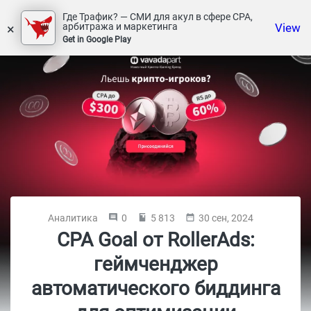
Где Трафик? — СМИ для акул в сфере СРА,
×
View
арбитража и маркетинга
Get in Google Play
Аналитика
0
5 813
30 сен, 2024
CPA Goal от RollerAds:
геймченджер
автоматического биддинга