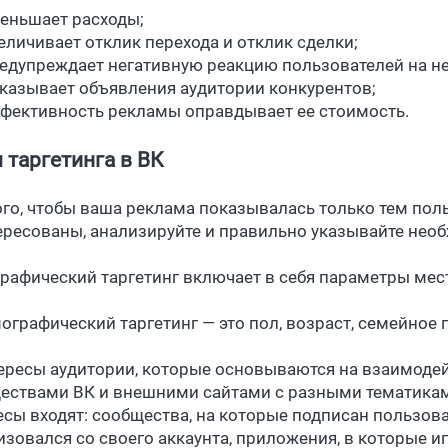
еньшает расходы;
еличивает отклик перехода и отклик сделки;
едупреждает негативную реакцию пользователей на н
казывает объявления аудитории конкурентов;
фективность рекламы оправдывает ее стоимость.
 таргетинга в ВК
ого, чтобы ваша реклама показывалась только тем пол
ересованы, анализируйте и правильно указывайте нео
ографический таргетинг включает в себя параметры ме
мографический таргетинг — это пол, возраст, семейное 
тересы аудитории, которые основываются на взаимоде
ествами ВК и внешними сайтами с разными тематиками (
есы входят: сообщества, на которые подписан пользоват
изовался со своего аккаунта, приложения, в которые иг