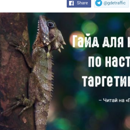
Share
@gdetraffic