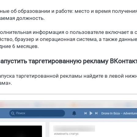
нные об образовании и работе: место и время получени
аемая должность.
полнительная информация о пользователе включает в 
йство, браузер и операционная система, а также данные
дние 6 месяцев.
запустить таргетированную рекламу ВКонтак
апуска таргетированной рекламы найдите в левой ниж
ама».