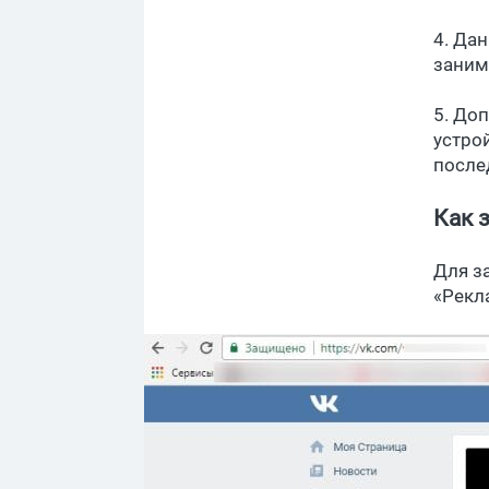
4. Да
заним
5. До
устро
после
Как 
Для з
«Рекл