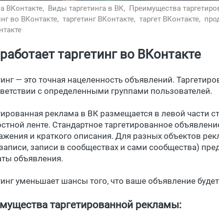
а ВКонтакте,
Виды таргетинга в ВК,
Преимущества таргетиро
инг во ВКонтакте,
таргетинг ВКонтакте,
таргет ВКонтакте,
про
нтакте
 работает таргетинг во ВКонтакте
тинг — это точная нацеленность объявлений. Таргети
тветствии с определенными группами пользователей.
тированная реклама в ВК размещается в левой части ст
остной ленте. Стандартное таргетированное объявление
ажения и краткого описания. Для разных объектов ре
записи, записи в сообществах и сами сообщества) пр
ты объявления.
тинг уменьшает шансы того, что ваше объявление буде
мущества таргетированной рекламы: