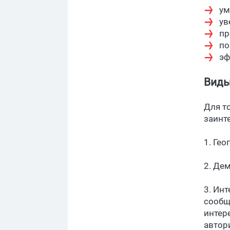
ум
ув
пр
по
эф
Виды
Для т
заинт
1. Ге
2. Де
3. Ин
сообщ
интер
автор