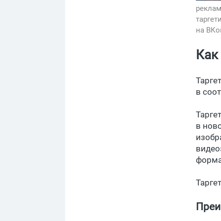
реклам
таргет
на ВКо
Как
Тарге
в соо
Тарге
в нов
изобр
видео
форма
Тарге
Преи