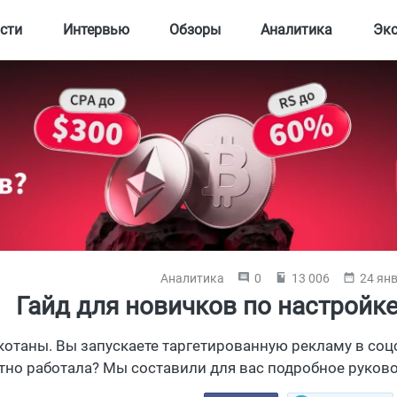
сти
Интервью
Обзоры
Аналитика
Эк
Аналитика
0
13 006
24 янв
Гайд для новичков по настройке
 котаны. Вы запускаете таргетированную рекламу в соцс
тно работала? Мы составили для вас подробное руковод