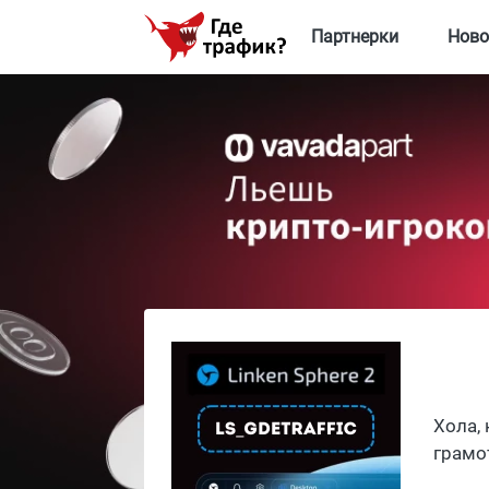
Партнерки
Ново
Хола,
грамо