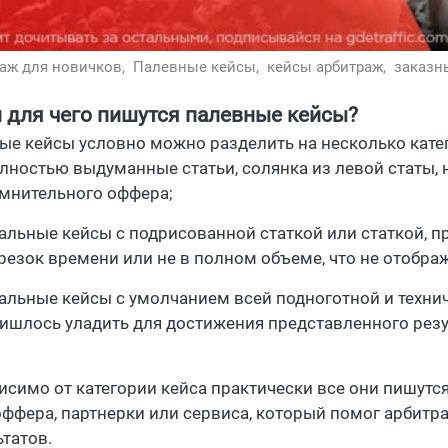
аж для новичков,
Палевные кейсы,
кейсы арбитраж,
заказн
и для чего пишутся палевные кейсы?
ые кейсы условно можно разделить на несколько кате
лностью выдуманные статьи, солянка из левой статы,
мнительного оффера;
альные кейсы с подрисованной статкой или статкой, 
резок времени или не в полном объеме, что не отобра
альные кейсы с умолчанием всей подноготной и техни
ишлось уладить для достижения представленного резу
исимо от категории кейса практически все они пишутся
оффера, партнерки или сервиса, который помог арбитр
ьтатов.