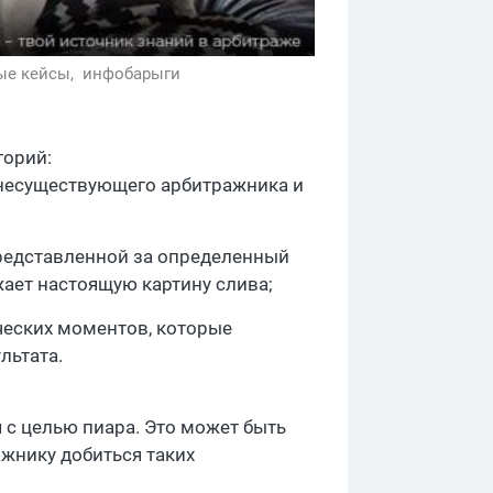
ые кейсы,
инфобарыги
горий:
 несуществующего арбитражника и
представленной за определенный
жает настоящую картину слива;
ческих моментов, которые
льтата.
 с целью пиара. Это может быть
ажнику добиться таких