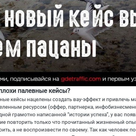
плохи палевные кейсы?
ные кейсы нацелены создать вау-эффект и привлечь м
еленным ресурсом (оффер, партнерка, инфобизнесменом
дной грамотно написанной “истории успеха”, у вас поя
ие повторить только что прочитанный жизненный опыт
рить, а не воспроизвести по своему. Так как человек п