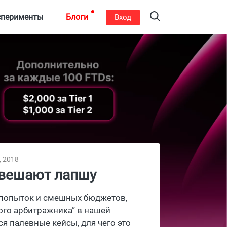
сперименты
Блоги
Вход
, 2018
 вешают лапшу
х попыток и смешных бюджетов,
ого арбитражника” в нашей
ся палевные кейсы, для чего это