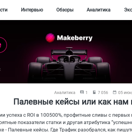
сти
Интервью
Обзоры
Аналитика
Эк
Аналитика
1
7 056
05 июн
Палевные кейсы или как нам
ии успеха с ROI в 100500%, профитные сливы с первы
оятные показатели статки и другая атрибутика “успешн
ке - Палевные кейсы. Где Трафик разобрался, как пишут