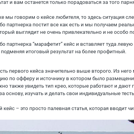
ьтат и вам останется только порадоваться за того парн
же мы говорим о кейсе любителя, то здесь ситуация с
бо партнерка постит все как есть и мы получаем реал
торый выглядит не очень привлекательно и не особо п
бо партнерка “марафетит” кейс и вставляет туда левую 
, подменяя итоговый результат на более профитный.
сть первого кейса значительно выше второго. Из нег
цию по офферу и источнику в котором было размещение
жно также увидеть тип крео, которые работают и дают
 за основу, изучать и делать свои индивидуальные тес
й кейс – это просто палевная статья, которая вводит ч