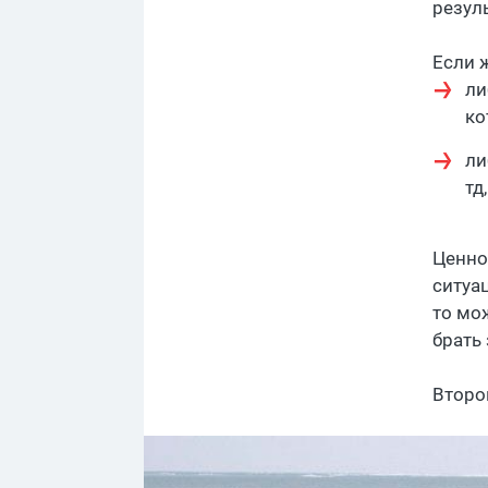
резул
Если 
ли
ко
ли
тд
Ценно
ситуа
то мо
брать
Второ