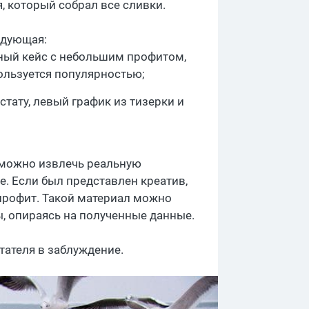
я, который собрал все сливки.
ледующая:
ьный кейс с небольшим профитом,
ользуется популярностью;
стату, левый график из тизерки и
о можно извлечь реальную
. Если был представлен креатив,
 профит. Такой материал можно
ты, опираясь на полученные данные.
итателя в заблуждение.