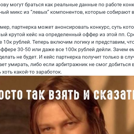
нову могут браться как реальные данные по работе кон
ный микс из “левых” компонентов, которые собирают 
мер, партнерка может анонсировать конкурс, суть кот
мый крутой кейс на определенный оффер из этой пп. Сре
е 10к рублей. Теперь включим логику и представим, чт
оффере 30-50 или даже все 100к рублей дейли. Зачем ем
делать не будет. И кейс партнерка получит только в сл
ает умирать, либо если арбитражник не смог добиться
 хоть какой-то заработок.