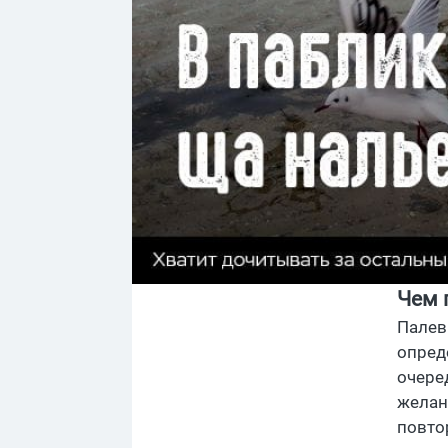
Чем 
Палев
опред
очере
желан
повто