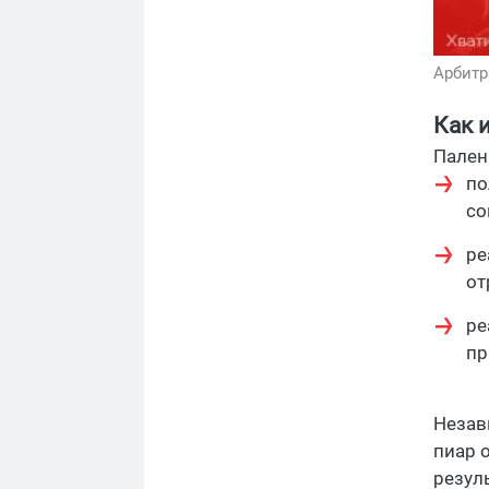
Арбитр
Как 
Пален
по
со
ре
от
ре
пр
Незав
пиар 
резул