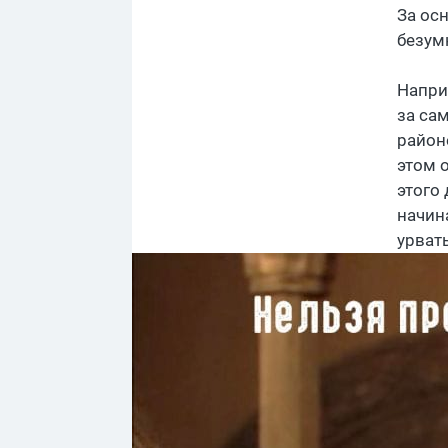
За ос
безум
Напри
за са
район
этом 
этого 
начин
урвать