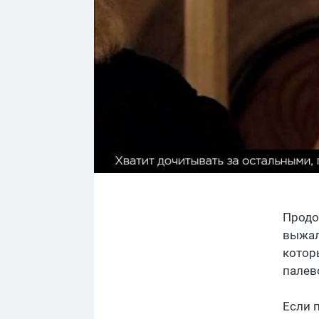
Продо
выжал
котор
палев
Если 