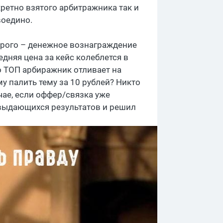
кретно взятого арбитражника так и
воедино.
орого – денежное вознаграждение
дняя цена за кейс колеблется в
о ТОП арбиражник отливает на
у палить тему за 10 рублей? Никто
учае, если оффер/связка уже
 выдающихся результатов и решил