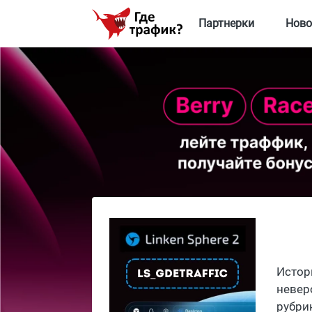
Партнерки
Ново
Истор
невер
рубри