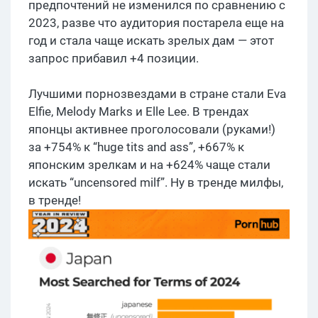
предпочтений не изменился по сравнению с
2023, разве что аудитория постарела еще на
год и стала чаще искать зрелых дам — этот
запрос прибавил +4 позиции.
Лучшими порнозвездами в стране стали Eva
Elfie, Melody Marks и Elle Lee. В трендах
японцы активнее проголосовали (руками!)
за +754% к “huge tits and ass”, +667% к
японским зрелкам и на +624% чаще стали
искать “uncensored milf”. Ну в тренде милфы,
в тренде!