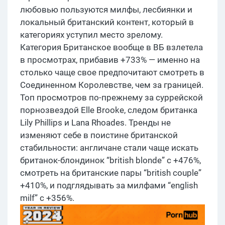
любовью пользуются милфы, лесбиянки и
локальный британский контент, который в
категориях уступил место зрелому.
Категория Британское вообще в ВБ взлетела
в просмотрах, прибавив +733% — именно на
столько чаще свое предпочитают смотреть в
Соединенном Королевстве, чем за границей.
Топ просмотров по-прежнему за суррейской
порнозвездой Elle Brooke, следом британка
Lily Phillips и Lana Rhoades. Тренды не
изменяют себе в поистине британской
стабильности: англичане стали чаще искать
британок-блондинок “british blonde” с +476%,
смотреть на британские пары “british couple”
+410%, и подглядывать за милфами “english
milf” с +356%.