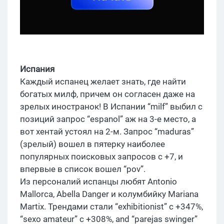
Испания
Каждый испанец желает знать, где найти
богатых милф, причем он согласен даже на
зрелых иностранок! В Испании “milf” выбил с
позиций запрос “espanol” аж на 3-е место, а
вот хентай устоял на 2-м. Запрос “maduras”
(зрелый) вошел в пятерку наиболее
популярных поисковых запросов с +7, и
впервые в список вошел “pov”.
Из персоналий испанцы любят Antonio
Mallorca, Abella Danger и колумбийку Mariana
Martix. Трендами стали “exhibitionist” с +347%,
“sexo amateur” с +308%, and “parejas swinger”