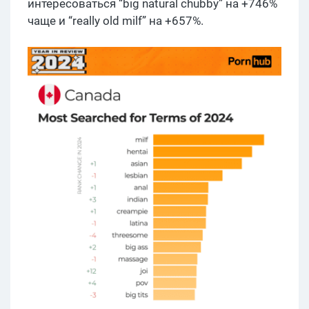
интересоваться “big natural chubby” на +746%
чаще и “really old milf” на +657%.