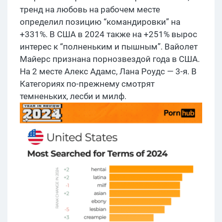
тренд на любовь на рабочем месте
определил позицию “командировки” на
+331%. В США в 2024 также на +251% вырос
интерес к “полненьким и пышным”. Вайолет
Майерс признана порнозвездой года в США.
На 2 месте Алекс Адамс, Лана Роудс — 3-я. В
Категориях по-прежнему смотрят
темненьких, лесби и милф.