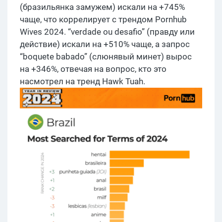
(бразильянка замужем) искали на +745%
чаще, что коррелирует с трендом Pornhub
Wives 2024. “verdade ou desafio” (правду или
действие) искали на +510% чаще, а запрос
“boquete babado” (слюнявый минет) вырос
на +346%, отвечая на вопрос, кто это
насмотрел на тренд Hawk Tuah.