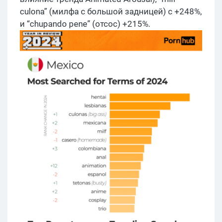
culona” (милфа с большой задницей) с +248%,
и “chupando pene” (отсос) +215%.