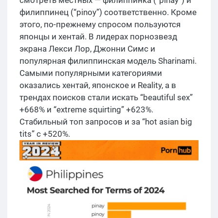
смотреть местных — филиппинка (“pinay”) и
филиппинец (“pinoy”) соответственно. Кроме
этого, по-прежнему спросом пользуются
японцы и хентай. В лидерах порнозвезд
экрана Лекси Лор, Джонни Симс и
популярная филиппинская модель Sharinami.
Самыми популярными категориями
оказались хентай, японское и Reality, а в
трендах поисков стали искать “beautiful sex”
+668% и “extreme squirting” +623%.
Стабильный топ запросов и за “hot asian big
tits” с +520%.