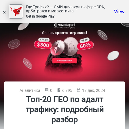
Где Трафик? — СМИ для акул в сфере СРА,
×
View
арбитража и маркетинга
Get in Google Play
Аналитика
0
6 795
17 дек, 2024
Топ-20 ГЕО по адалт
трафику: подробный
разбор