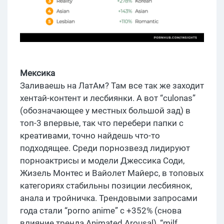
Мексика
Заливаешь на ЛатАм? Там все так же заходит
хентай-контент и лесбиянки. А вот “culonas”
(обозначающее у местных большой зад) в
топ-3 впервые, так что перебери папки с
креативами, точно найдешь что-то
подходящее. Среди порнозвезд лидируют
порноактрисы и модели Джессика Соди,
Жизель Монтес и Вайолет Майерс, в топовых
категориях стабильны позиции лесбиянок,
анала и тройничка. Трендовыми запросами
года стали “porno anime” с +352% (снова
влияние тренда Animated Arousal), “milf