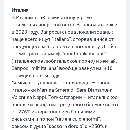
Италия
В Италии топ-5 самых популярных
поисковых запросов остался таким же, как и
в 2023 году. Запросы снова локализованы:
чаще всего ищут “italiano”, оторвавшийся от
следующего места почти наполовину. Любят
посмотреть на милф, “amatoriale italiano”
(итальянское любительское порно) и хентай.
Запрос “milf italiana” вообще рванул на +10
позиций в этом году.
Самые популярные порнозвезды — снова
итальянки Martina Smeraldi, Sara Diamante и
Valentina Nappi. Топ-категории — итальянское,
зрелые и анал, а из трендового больше всего
с +276% интересовались большими
сиськами и попой “tette e culo enormi”,
сексом в душе “sesso in dorcia” с +250% и