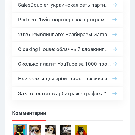
SalesDoubler: украинская сеть партнерских программ с оплатой за действие
Partners 1win: партнерская программа казино в нише гемблинг арбитраж
2026 Гемблинг это: Разбираем Gambling вертикаль, и все что связано с гемблинг и беттинг офферами
Cloaking House: облачный клоакинг для фильтрации ботов FB и Google Ads — гайд PHP-интеграции 2026
Сколько платит YouTube за 1000 просмотров в 2026: реальные цифры от 0.5 до 36 USD по ГЕО
Нейросети для арбитража трафика в 2026: инструменты, кейсы и AI-медиабайеры
За что платят в арбитраже трафика? 30 моделей оплаты в бурж и СНГ партнерках
Комментарии