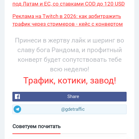
под Латам и ЕС, со ставками COD до 120 USD
Реклама на Twitch в 2026: как арбитражить
трафик через стримеров - кейс с конвертом
34% и охватом 199 276
Принеси в жертву лайк и шеринг во
славу бога Рандома, и профитный
конверт будет сопутствовать тебе
всю неделю!
Трафик, котики, завод!
Share
@gdetraffic
Советуем почитать