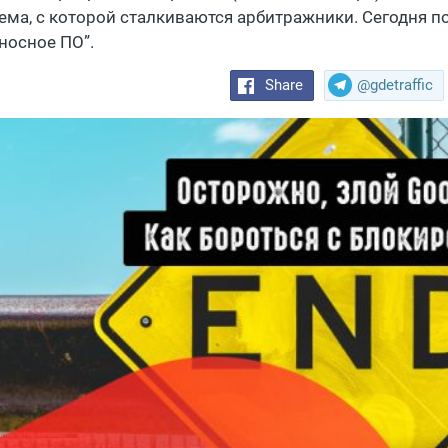
ема, с которой сталкиваются арбитражники. Сегодня п
носное ПО”.
Share
@gdetraffic