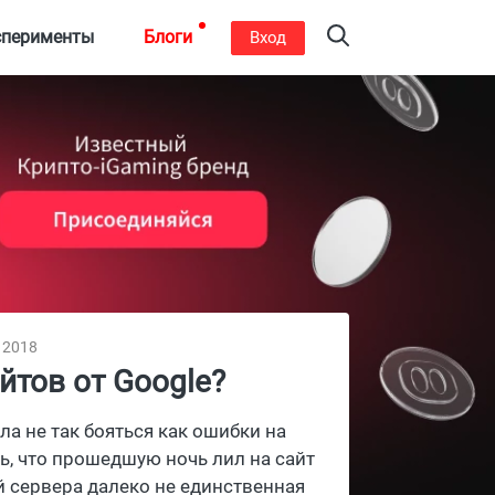
сперименты
Блоги
Вход
, 2018
йтов от Google?
ла не так бояться как ошибки на
ь, что прошедшую ночь лил на сайт
й сервера далеко не единственная