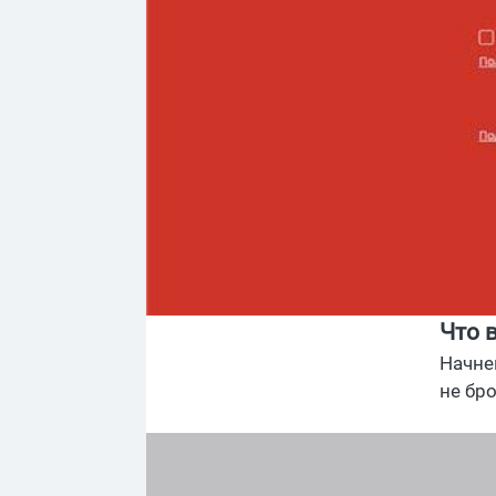
Что 
Начне
не бр