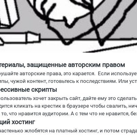
териалы, защищенные авторским правом
рушайте авторские права, это карается. Если использу
ипы, чужой контент, готовьтесь к последствиям. Или ус
рессивные скрипты
ользователь хочет закрыть сайт, дайте ему это сделать
ится кликать на крестик в браузере чтобы свалить, нич
то, что нравится аудитории. А с тем что не нравится, б
щий хостинг
частенько жлобятся на платный хостинг, и потом страд