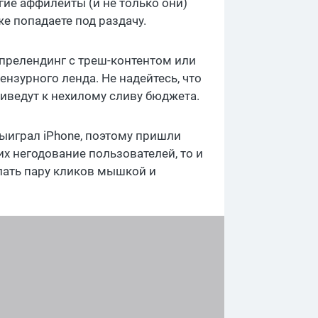
гие аффилейты (и не только они)
е попадаете под раздачу.
 прелендинг с треш-контентом или
нзурного ленда. Не надейтесь, что
риведут к нехилому сливу бюджета.
выиграл iPhone, поэтому пришли
х негодование пользователей, то и
елать пару кликов мышкой и