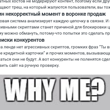
атных хостов не модерируют контент, поэтому если дру
щают треш, на который жалуются пользователи, вы тож
ин некорректный момент в воронке продаж
овая система анализирует каждую цепочку в связке. И
сивными скриптами станет причиной для блокировки це
му можно обмануть, потому-что попытки это сделать п
оиски конкурентов
на ленде нет агрессивных скриптов, громких фраз “Ты 
е кредитной карточки” и прочих моментов, вызывающи
аться они не будут. А вот конкуренты не поленятся сд
вить сайт на ручную проверку.