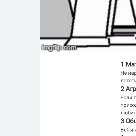
1 Ма
Не на
логот
2 Аг
Если п
приход
любит 
3 Об
Вебы 