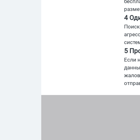
беспл
разме
4 Од
Поиск
агрес
систе
5 Пр
Если 
данны
жалов
отпра