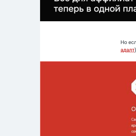
Но ес
адалт