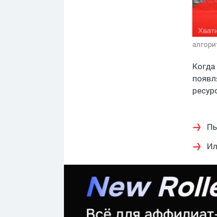
алгори
Когда
появл
ресурс
Пы
Ил