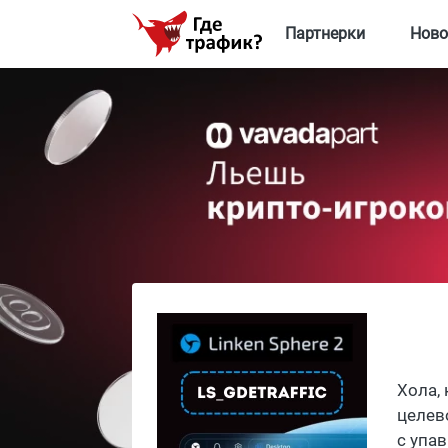
Партнерки
Ново
Хола, 
целев
с упа