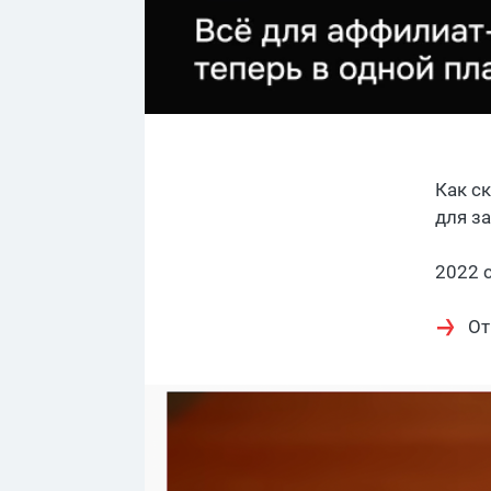
Как с
для з
2022 с
От