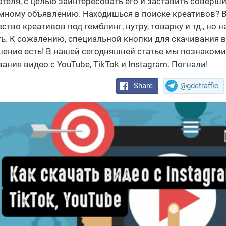
ателя, с целью заинтересовать его и заставить соверш
мному объявлению. Находишься в поиске креативов? В
ство креативов под гемблинг, нутру, товарку и тд., но
ть. К сожалению, специальной кнопки для скачивания в
шение есть! В нашей сегодняшней статье мы познаком
ания видео с YouTube, TikTok и Instagram. Погнали!
Share
@gdetraffic