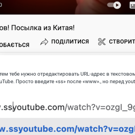
тем тебе нужно отредактировать URL-адрес в текстово
uTube. Просто введите «ss» после «www»., но перед you