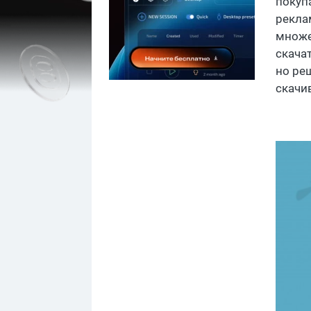
покуп
рекла
множе
скача
но ре
скачив