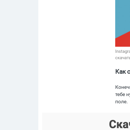
Instag
скачат
Как 
Конеч
тебе 
поле.