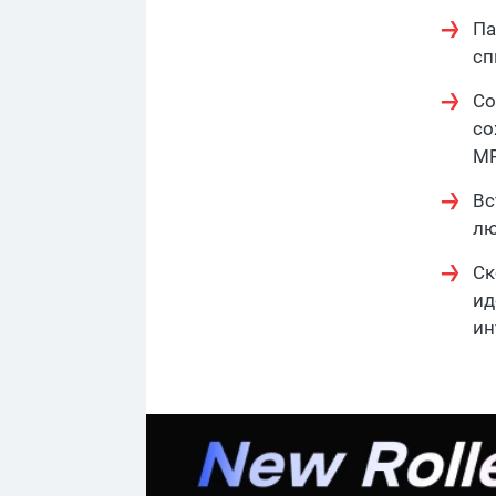
Па
сп
Со
со
MP
Вс
лю
Ск
ид
ин