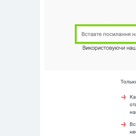
Тольк
Ка
от
на
Вс
не