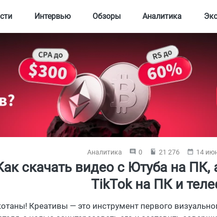
сти
Интервью
Обзоры
Аналитика
Эк
Аналитика
0
21 276
14 июн
Как скачать видео с Ютуба на ПК, 
TikTok на ПК и тел
котаны! Креативы — это инструмент первого визуально