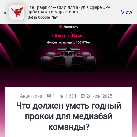
Где Трафик? — СМИ для акул в сфере СРА,
×
View
арбитража и маркетинга
Get in Google Play
Аналитика
1
1 634
24 июн, 2025
Что должен уметь годный
прокси для медиабай
команды?