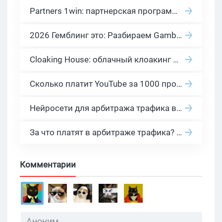
Partners 1win: партнерская программа казино в нише гемблинг арбитраж
2026 Гемблинг это: Разбираем Gambling вертикаль, и все что связано с гемблинг и беттинг офферами
Cloaking House: облачный клоакинг для фильтрации ботов FB и Google Ads — гайд PHP-интеграции 2026
Сколько платит YouTube за 1000 просмотров в 2026: реальные цифры от 0.5 до 36 USD по ГЕО
Нейросети для арбитража трафика в 2026: инструменты, кейсы и AI-медиабайеры
За что платят в арбитраже трафика? 30 моделей оплаты в бурж и СНГ партнерках
Комментарии