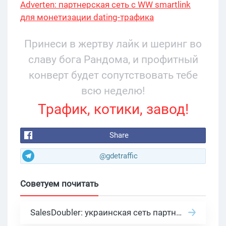
Adverten: партнерская сеть с WW smartlink
для монетизации dating-трафика
Принеси в жертву лайк и шеринг во
славу бога Рандома, и профитный
конверт будет сопутствовать тебе
всю неделю!
Трафик, котики, завод!
Share
@gdetraffic
Советуем почитать
SalesDoubler: украинская сеть партнерских программ с оплатой за действие