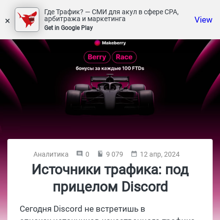
Где Трафик? — СМИ для акул в сфере СРА,
×
View
арбитража и маркетинга
Get in Google Play
Аналитика
0
9 079
12 апр, 2024
Источники трафика: под
прицелом Discord
Сегодня Discord не встретишь в