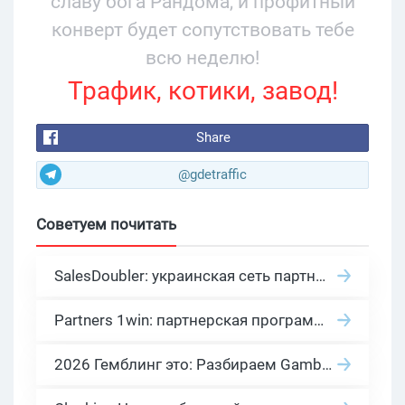
славу бога Рандома, и профитный
конверт будет сопутствовать тебе
всю неделю!
Трафик, котики, завод!
Share
@gdetraffic
Советуем почитать
SalesDoubler: украинская сеть партнерских программ с оплатой за действие
Partners 1win: партнерская программа казино в нише гемблинг арбитраж
2026 Гемблинг это: Разбираем Gambling вертикаль, и все что связано с гемблинг и беттинг офферами