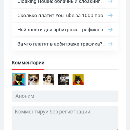
Cloaking House: облачный клоакинг для фильтрации ботов FB и Google Ads — гайд PHP-интеграции 2026
Сколько платит YouTube за 1000 просмотров в 2026: реальные цифры от 0.5 до 36 USD по ГЕО
Нейросети для арбитража трафика в 2026: инструменты, кейсы и AI-медиабайеры
За что платят в арбитраже трафика? 30 моделей оплаты в бурж и СНГ партнерках
Комментарии