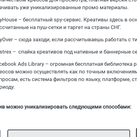
ачивать уже уникализированные промо материалы.
yHouse – бесплатный spy-сервис. Креативы здесь в ос
ссчитанные на пуш-сетки и таргет на страны СНГ.
yOver – сюда заходи, если рассчитываешь работать с т
strex – спайка креативов под нативные и баннерные с
cebook Ads Library – огромная бесплатная библиотека 
еосов можно осуществлять как по точным включениям
просам, есть система фильтров по языку, платформе, ст
риоду.
ив можно уникализировать следующими способами: