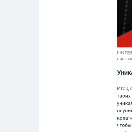
инстру
програ
Уник
Итак, 
твоих
уника
неуни
креати
чтобы 