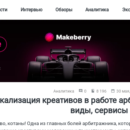
сти
Интервью
Обзоры
Аналитика
Эк
Аналитика
0
8 196
30 мая
кализация креативов в работе ар
виды, сервисы
во, котаны! Одна из главных болей арбитражника, котор