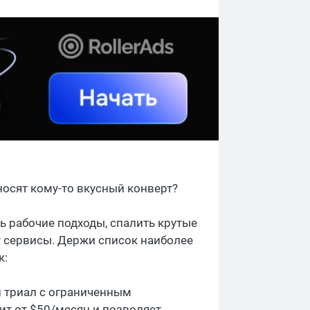
носят кому-то вкусный конверт?
ь рабочие подходы, спалить крутые
y сервисы. Держи список наиболее
к:
й триал с ограниченным
ит от $50/месяц и позволяет