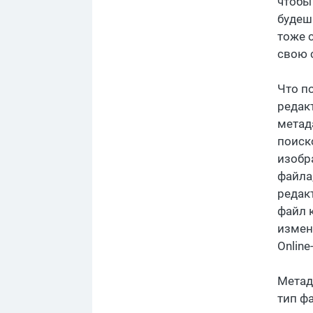
чтобы
будеш
тоже 
свою 
Что п
редак
метад
поиск
изобр
файла
редак
файл 
измен
Online
Метад
тип ф