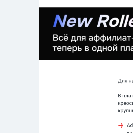
Для н
В пла
креос
крупн
Ad
ко