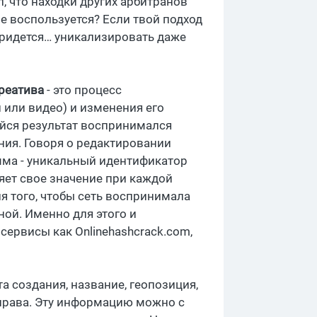
, что находки других арбитранов
не воспользуется? Если твой подход
 придется… уникализировать даже
реатива
- это процесс
 или видео) и изменения его
йся результат воспринимался
ия. Говоря о редактировании
мма
- уникальный идентификатор
яет свое значение при каждой
я того, чтобы сеть воспринимала
ной. Именно для этого и
сервисы как Onlinehashcrack.com,
а создания, название, геопозиция,
 права. Эту информацию можно с