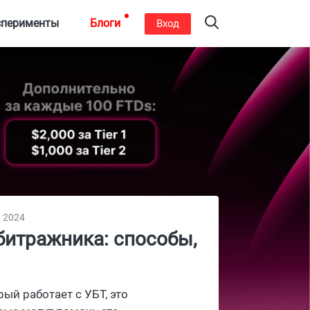
сперименты
Блоги
Вход
, 2024
битражника: способы,
ый работает с УБТ, это