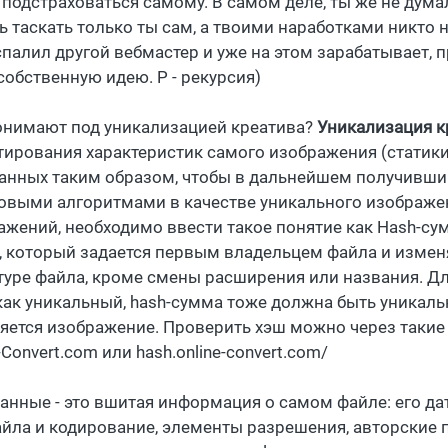
 подстраховаться самому. В самом деле, ты же не думал
ь таскать только ты сам, а твоими наработками никто 
спалил другой вебмастер и уже на этом зарабатывает,
собственную идею. Р - рекурсия)
онимают под уникализацией креатива?
Уникализация к
тирования характеристик самого изображения (статики
анных таким образом, чтобы в дальнейшем получивши
овыми алгоритмами в качестве уникального изображен
ажений, необходимо ввести такое понятие как
Hash-су
, который задается первым владельцем файла и измен
туре файла, кроме смены расширения или названия. Дл
как уникальный, hash-сумма тоже должна быть уникаль
яется изображение. Проверить хэш можно через такие 
-Convert.com или hash.online-convert.com/
анные - это вшитая информация о самом файле: его дат
айла и кодирование, элементы разрешения, авторские