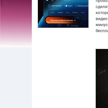
прохо
сдела
котор
видео
минус
беспл