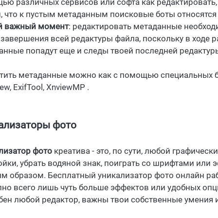
ью различных сервисов или софта как редактировать, 
, что к пустым метаданным поисковые боты относятс
 важный момент
: редактировать метаданные необхо
 завершения всей редактуры файла, поскольку в ходе 
анные попадут еще и следы твоей последней редактур
тить метаданные можно как с помощью специальных б
iew, ExifTool, XnviewMP .
ализаторы фото
лизатор фото
креатива - это, по сути, любой графическ
ойки, убрать водяной знак, поиграть со шрифтами или
м образом. Бесплатный уникализатор фото онлайн рабо
пно всего лишь чуть больше эффектов или удобных опц
бен любой редактор, важны твои собственные умения 