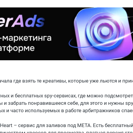
ачала где взять те креативы, которые уже льются и при
тных и бесплатных spy-сервисах, где можно подсмотрет
ы и забрать понравившееся себе, для этого и нужны sp
ых и часто используемых в работе арбитражников спае
Heart – сервис для заливов под META. Есть бесплатны
личеством креосов для просмотра, платная версия сто