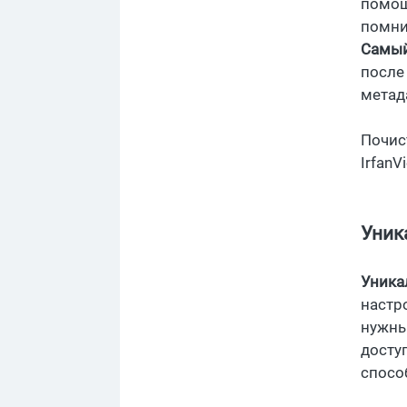
помощ
помни
Самый
после
метад
Почис
IrfanV
Уник
Уника
настр
нужны
досту
спосо