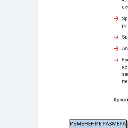
ск
Sp
ра
Sp
An
Fa
кр
за
пе
Креат