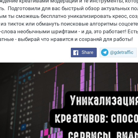
ждение креативами модерации и те инструменты, кото
ть. Подготовили для вас быстрый обзор актуальных по
ым ты сможешь бесплатно уникализировать креос, созд
 из тикток или обмануть поисковые алгоритмы соцсет
-слова необычными шрифтами - и да, это работает! Ест
атные - выбирай что нравится и сохраняй для работы!
Share
@gdetraffic