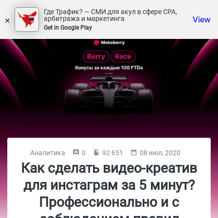
Где Трафик? — СМИ для акул в сфере СРА,
×
View
арбитража и маркетинга
Get in Google Play
Аналитика
0
92 651
08 июл, 2020
Как сделать видео-креатив
для инстаграм за 5 минут?
Профессионально и с