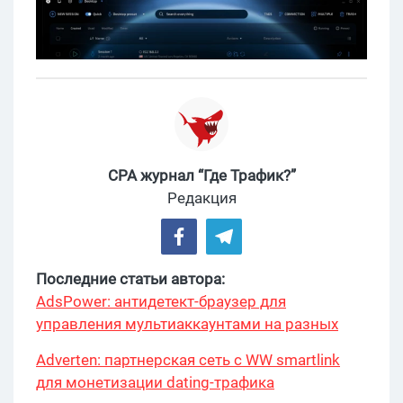
CPA журнал “Где Трафик?”
Редакция
Последние статьи автора:
AdsPower: антидетект-браузер для
управления мультиаккаунтами на разных
платформах
Adverten: партнерская сеть с WW smartlink
для монетизации dating-трафика