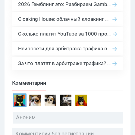
2026 Гемблинг это: Разбираем Gambling вертикаль, и все что связано с гемблинг и беттинг офферами
Cloaking House: облачный клоакинг для фильтрации ботов FB и Google Ads — гайд PHP-интеграции 2026
Сколько платит YouTube за 1000 просмотров в 2026: реальные цифры от 0.5 до 36 USD по ГЕО
Нейросети для арбитража трафика в 2026: инструменты, кейсы и AI-медиабайеры
За что платят в арбитраже трафика? 30 моделей оплаты в бурж и СНГ партнерках
Комментарии