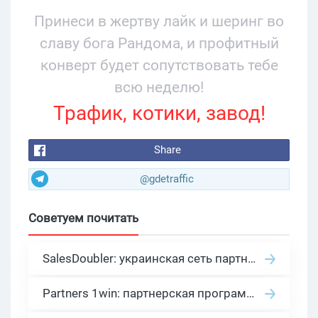
Принеси в жертву лайк и шеринг во
славу бога Рандома, и профитный
конверт будет сопутствовать тебе
всю неделю!
Трафик, котики, завод!
Share
@gdetraffic
Советуем почитать
SalesDoubler: украинская сеть партнерских программ с оплатой за действие
Partners 1win: партнерская программа казино в нише гемблинг арбитраж