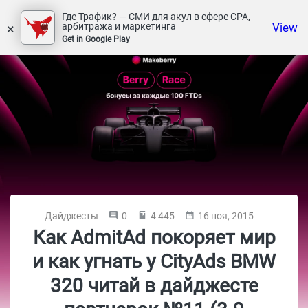
Где Трафик? — СМИ для акул в сфере СРА,
×
View
арбитража и маркетинга
Get in Google Play
Дайджесты
0
4 445
16 ноя, 2015
Как AdmitAd покоряет мир
и как угнать у CityAds BMW
320 читай в дайджесте