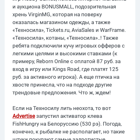
и аукциона BONUSMALL, подозрительная
хрень VirginMG, которая на поверку
оказалась магазином одежды, а также
«Техносила», Tickets.ru, AviaSales и WarFrame.
«Техносила», котаны, «Техносила»..! Также
ребята подключили кучу игровых офферов с
легкими целями и высокими ставками (к
примеру, Reborn Online с оплатой 87 руб. за
вход в игру или Kings Road, где платят 125
руб. за активного игрока). А еще птичка на
хвосте принесла, что на подходе другие
трендовые предложения. Что ж, ждем!
Если на Техносилу лить неохота, то вот
Advertise
запустил активатор клева
FishHungry на Белоруссию (530 рэ). Погода,
конечно, к рыбалке не располагает, но такие
штуки покупают самые задротистые