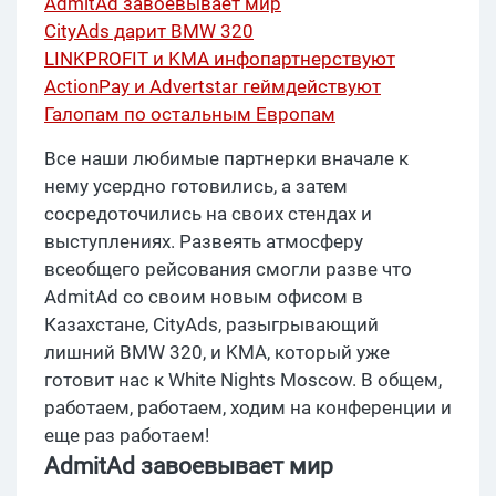
AdmitAd завоевывает мир
CityAds дарит BMW 320
LINKPROFIT и KMA инфопартнерствуют
ActionPay и Advertstar геймдействуют
Галопам по остальным Европам
Все наши любимые партнерки вначале к
нему усердно готовились, а затем
сосредоточились на своих стендах и
выступлениях. Развеять атмосферу
всеобщего рейсования смогли разве что
AdmitAd со своим новым офисом в
Казахстане, CityAds, разыгрывающий
лишний BMW 320, и KMA, который уже
готовит нас к White Nights Moscow. В общем,
работаем, работаем, ходим на конференции и
еще раз работаем!
AdmitAd завоевывает мир