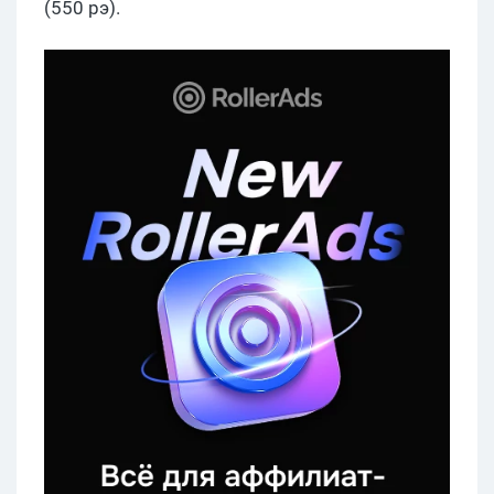
(550 рэ).