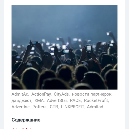
AdmitAd,
ActionPay,
CityAds,
новости партнерок,
дайджест,
KMA,
AdvertStar,
RACE,
RocketProfit,
Advertise,
7offers,
CTR,
LINKPROFIT,
Admitad
Содержание