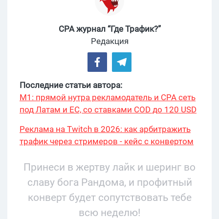
CPA журнал “Где Трафик?”
Редакция
Последние статьи автора:
М1: прямой нутра рекламодатель и CPA сеть
под Латам и ЕС, со ставками COD до 120 USD
Реклама на Twitch в 2026: как арбитражить
трафик через стримеров - кейс с конвертом
34% и охватом 199 276
Принеси в жертву лайк и шеринг во
славу бога Рандома, и профитный
конверт будет сопутствовать тебе
всю неделю!