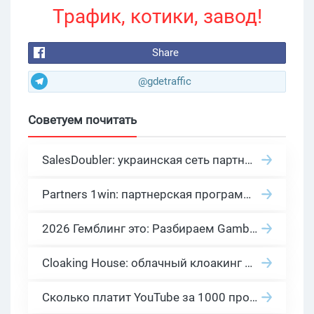
Трафик, котики, завод!
Share
@gdetraffic
Советуем почитать
SalesDoubler: украинская сеть партнерских программ с оплатой за действие
Partners 1win: партнерская программа казино в нише гемблинг арбитраж
2026 Гемблинг это: Разбираем Gambling вертикаль, и все что связано с гемблинг и беттинг офферами
Cloaking House: облачный клоакинг для фильтрации ботов FB и Google Ads — гайд PHP-интеграции 2026
Сколько платит YouTube за 1000 просмотров в 2026: реальные цифры от 0.5 до 36 USD по ГЕО