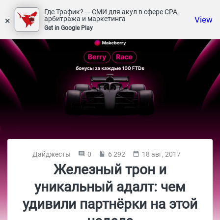
Где Трафик? — СМИ для акул в сфере СРА,
×
View
арбитража и маркетинга
Get in Google Play
Дайджесты
0
6 292
18 авг, 2017
Железный трон и
уникальный адалт: чем
удивили партнёрки на этой