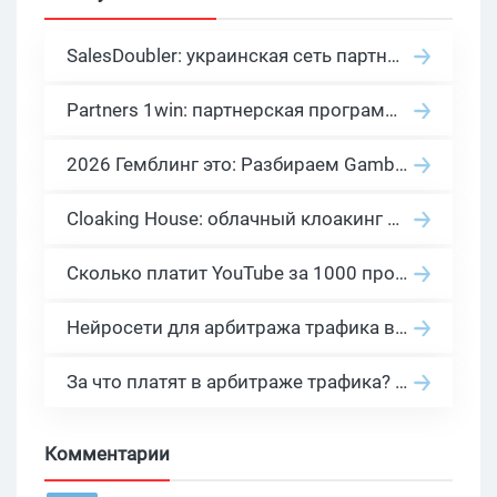
SalesDoubler: украинская сеть партнерских программ с оплатой за действие
Partners 1win: партнерская программа казино в нише гемблинг арбитраж
2026 Гемблинг это: Разбираем Gambling вертикаль, и все что связано с гемблинг и беттинг офферами
Cloaking House: облачный клоакинг для фильтрации ботов FB и Google Ads — гайд PHP-интеграции 2026
Сколько платит YouTube за 1000 просмотров в 2026: реальные цифры от 0.5 до 36 USD по ГЕО
Нейросети для арбитража трафика в 2026: инструменты, кейсы и AI-медиабайеры
За что платят в арбитраже трафика? 30 моделей оплаты в бурж и СНГ партнерках
Комментарии