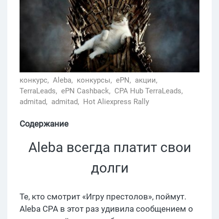
конкурс,
Aleba,
конкурсы,
ePN,
акции,
TerraLeads,
ePN Cashback,
CPA Hub TerraLeads,
admitad,
admitad,
Hot Aliexpress Rally
Содержание
Aleba всегда платит свои
долги
Те, кто смотрит «Игру престолов», поймут.
Aleba СРА в этот раз удивила сообщением о