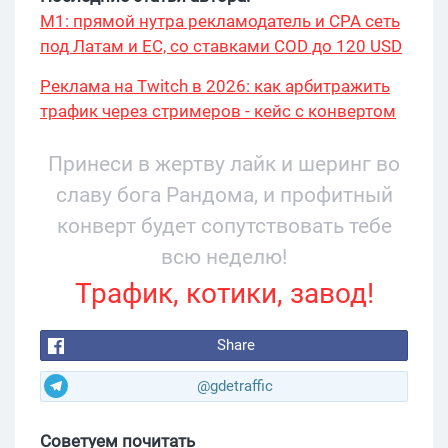
М1: прямой нутра рекламодатель и CPA сеть
под Латам и ЕС, со ставками COD до 120 USD
Реклама на Twitch в 2026: как арбитражить
трафик через стримеров - кейс с конвертом
34% и охватом 199 276
Принеси в жертву лайк и шеринг во
славу бога Рандома, и профитный
конверт будет сопутствовать тебе
всю неделю!
Трафик, котики, завод!
Share
@gdetraffic
Советуем почитать