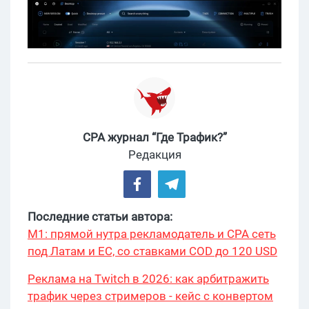
CPA журнал “Где Трафик?”
Редакция
Последние статьи автора:
М1: прямой нутра рекламодатель и CPA сеть
под Латам и ЕС, со ставками COD до 120 USD
Реклама на Twitch в 2026: как арбитражить
трафик через стримеров - кейс с конвертом