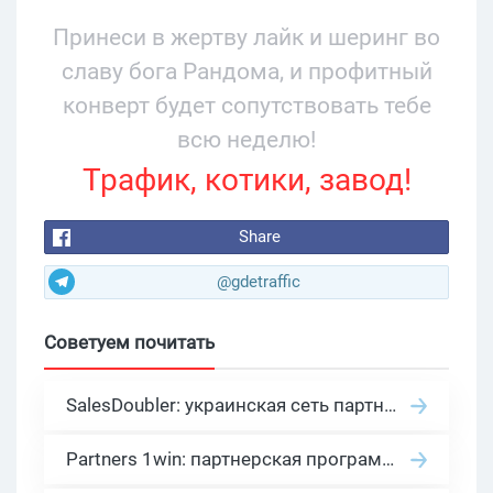
34% и охватом 199 276
Принеси в жертву лайк и шеринг во
славу бога Рандома, и профитный
конверт будет сопутствовать тебе
всю неделю!
Трафик, котики, завод!
Share
@gdetraffic
Советуем почитать
SalesDoubler: украинская сеть партнерских программ с оплатой за действие
Partners 1win: партнерская программа казино в нише гемблинг арбитраж