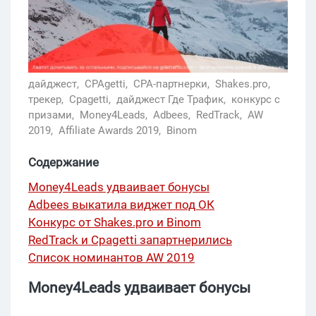
дайджест,
CPAgetti,
CPA-партнерки,
Shakes.pro,
трекер,
Cpagetti,
дайджест Где Трафик,
конкурс с
призами,
Money4Leads,
Adbees,
RedTrack,
AW
2019,
Affiliate Awards 2019,
Binom
Содержание
Money4Leads удваивает бонусы
Adbees выкатила виджет под ОК
Конкурс от Shakes.pro и Binom
RedTrack и Cpagetti запартнерились
Список номинантов AW 2019
Money4Leads удваивает бонусы