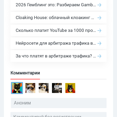
2026 Гемблинг это: Разбираем Gambling вертикаль, и все что связано с гемблинг и беттинг офферами
Cloaking House: облачный клоакинг для фильтрации ботов FB и Google Ads — гайд PHP-интеграции 2026
Сколько платит YouTube за 1000 просмотров в 2026: реальные цифры от 0.5 до 36 USD по ГЕО
Нейросети для арбитража трафика в 2026: инструменты, кейсы и AI-медиабайеры
За что платят в арбитраже трафика? 30 моделей оплаты в бурж и СНГ партнерках
Комментарии