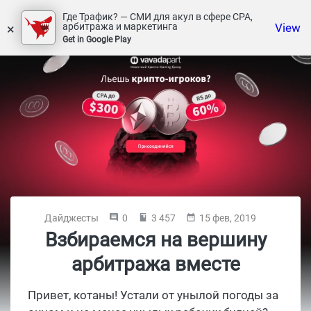
Где Трафик? — СМИ для акул в сфере СРА,
×
View
арбитража и маркетинга
Get in Google Play
Дайджесты
0
3 457
15 фев, 2019
Взбираемся на вершину
арбитража вместе
Привет, котаны! Устали от унылой погоды за