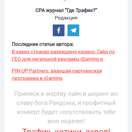
CPA журнал “Где Трафик?”
Редакция
Последние статьи автора:
В каких странах разрешено казино: Гайд по
ГЕО для легальной рекламы iGaming и
беттинг в 2026
PIN-UP Partners: ведущая партнерская
программа в iGaming
Принеси в жертву лайк и шеринг во
славу бога Рандома, и профитный
конверт будет сопутствовать тебе
всю неделю!
Трафик, котики, завод!