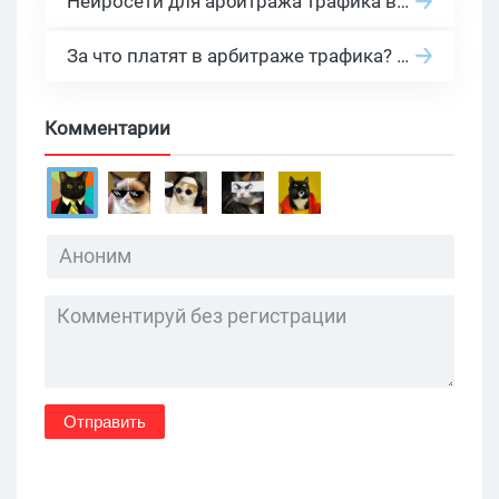
Нейросети для арбитража трафика в 2026: инструменты, кейсы и AI-медиабайеры
За что платят в арбитраже трафика? 30 моделей оплаты в бурж и СНГ партнерках
Комментарии
Отправить