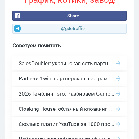
Share
@gdetraffic
Советуем почитать
SalesDoubler: украинская сеть партнерских программ с оплатой за действие
Partners 1win: партнерская программа казино в нише гемблинг арбитраж
2026 Гемблинг это: Разбираем Gambling вертикаль, и все что связано с гемблинг и беттинг офферами
Cloaking House: облачный клоакинг для фильтрации ботов FB и Google Ads — гайд PHP-интеграции 2026
Сколько платит YouTube за 1000 просмотров в 2026: реальные цифры от 0.5 до 36 USD по ГЕО