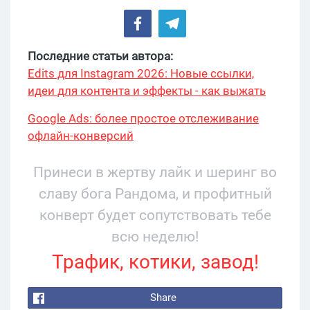
Последние статьи автора:
Edits для Instagram 2026: Новые ссылки,
идеи для контента и эффекты - как выжать
максимум?
Google Ads: более простое отслеживание
офлайн-конверсий
Принеси в жертву лайк и шеринг во
славу бога Рандома, и профитный
конверт будет сопутствовать тебе
всю неделю!
Трафик, котики, завод!
Share