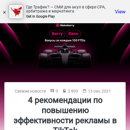
Где Трафик? — СМИ для акул в сфере СРА,
×
View
арбитража и маркетинга
Get in Google Play
Свежие новости
0
2 809
13 сен, 2021
4 рекомендации по
повышению
эффективности рекламы в