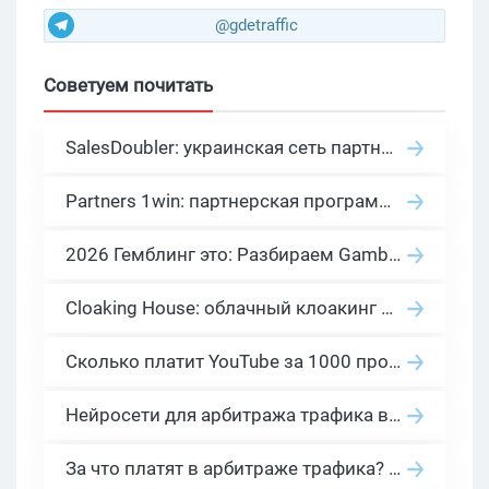
@gdetraffic
Советуем почитать
SalesDoubler: украинская сеть партнерских программ с оплатой за действие
Partners 1win: партнерская программа казино в нише гемблинг арбитраж
2026 Гемблинг это: Разбираем Gambling вертикаль, и все что связано с гемблинг и беттинг офферами
Cloaking House: облачный клоакинг для фильтрации ботов FB и Google Ads — гайд PHP-интеграции 2026
Сколько платит YouTube за 1000 просмотров в 2026: реальные цифры от 0.5 до 36 USD по ГЕО
Нейросети для арбитража трафика в 2026: инструменты, кейсы и AI-медиабайеры
За что платят в арбитраже трафика? 30 моделей оплаты в бурж и СНГ партнерках