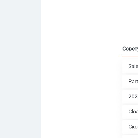
Совет
Sal
Par