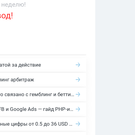
 неделю!
вод!
атой за действие
линг арбитраж
2026 Гемблинг это: Разбираем Gambling вертикаль, и все что связано с гемблинг и беттинг офферами
Cloaking House: облачный клоакинг для фильтрации ботов FB и Google Ads — гайд PHP-интеграции 2026
Сколько платит YouTube за 1000 просмотров в 2026: реальные цифры от 0.5 до 36 USD по ГЕО