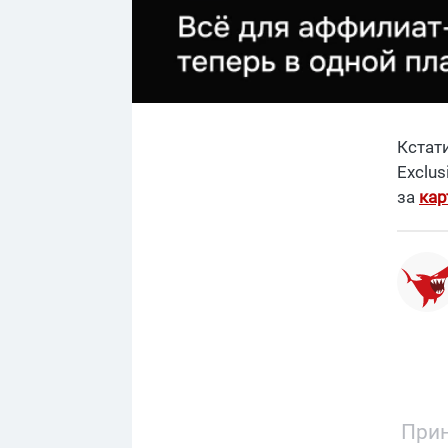
Кстати
Exclus
за
кар
Прин