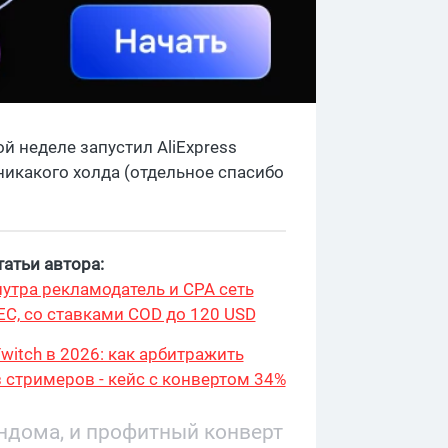
ой неделе запустил AliExpress
 никакого холда (отдельное спасибо
атьи автора:
утра рекламодатель и CPA сеть
ЕС, со ставками COD до 120 USD
witch в 2026: как арбитражить
 стримеров - кейс с конвертом 34%
9 276
андома, и профитный конверт