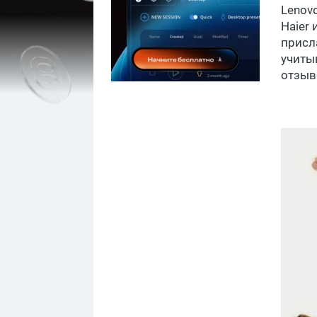
Lenov
Haier 
присл
учиты
отзыв