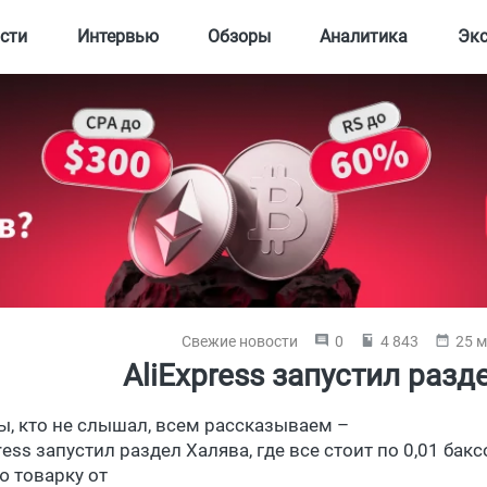
сти
Интервью
Обзоры
Аналитика
Эк
Свежие новости
0
4 843
25 м
AliExpress запустил разд
ы, кто не слышал, всем рассказываем –
ress запустил раздел Халява, где все стоит по 0,01 ба
ю товарку от