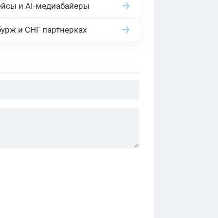
ейсы и AI-медиабайеры
бурж и СНГ партнерках