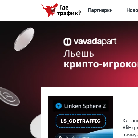
Партнерки
Ново
Котан
AliExp
разну