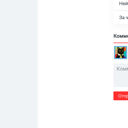
Ней
За 
Комм
Отпр