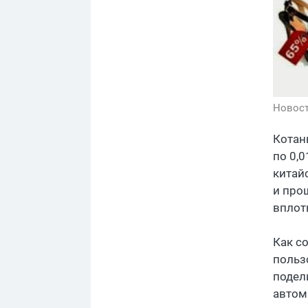
Новос
Котаны
по 0,0
китайс
и про
вплот
Как с
пользо
подел
автом