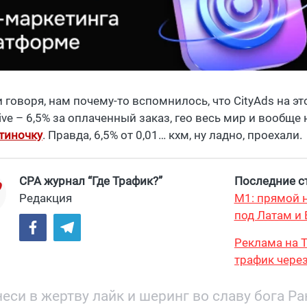
 говоря, нам почему-то вспомнилось, что CityAds на эт
ive – 6,5% за оплаченный заказ, гео весь мир и вообще
тиночку
. Правда, 6,5% от 0,01… кхм, ну ладно, проехали.
CPA журнал “Где Трафик?”
Последние ст
Редакция
М1: прямой н
под Латам и 
Реклама на T
трафик через
и охватом 19
еси в жертву лайк и шеринг во славу бога Р