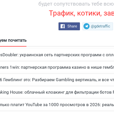
будет сопутствовать тебе всю
Трафик, котики, за
Share
@gdetraffic
уем почитать
esDoubler: украинская сеть партнерских программ с опл
tners 1win: партнерская программа казино в нише гемб