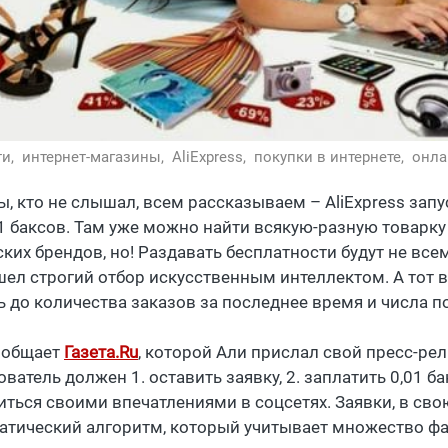
ти,
интернет-магазины,
AliExpress,
покупки в интернете,
онла
, кто не слышал, всем рассказываем – AliExpress запу
1 баксов. Там уже можно найти всякую-разную товарку о
ких брендов, но! Раздавать бесплатности будут не всем
шел строгий отбор искусственным интеллектом. А тот в
ь до количества заказов за последнее время и числа 
ообщает
Газета.
Ru
, которой Али прислал свой пресс-рел
ватель должен 1. оставить заявку, 2. заплатить 0,01 ба
иться своими впечатлениями в соцсетях. Заявки, в сво
атический алгоритм, который учитывает множество фа