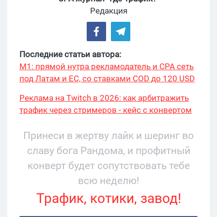
Редакция
Последние статьи автора:
М1: прямой нутра рекламодатель и CPA сеть
под Латам и ЕС, со ставками COD до 120 USD
Реклама на Twitch в 2026: как арбитражить
трафик через стримеров - кейс с конвертом
34% и охватом 199 276
Принеси в жертву лайк и шеринг во
славу бога Рандома, и профитный
конверт будет сопутствовать тебе
всю неделю!
Трафик, котики, завод!