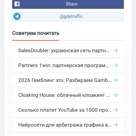
Share
@gdetraffic
Советуем почитать
SalesDoubler: украинская сеть партнерских программ с оплатой за действие
Partners 1win: партнерская программа казино в нише гемблинг арбитраж
2026 Гемблинг это: Разбираем Gambling вертикаль, и все что связано с гемблинг и беттинг офферами
Cloaking House: облачный клоакинг для фильтрации ботов FB и Google Ads — гайд PHP-интеграции 2026
Сколько платит YouTube за 1000 просмотров в 2026: реальные цифры от 0.5 до 36 USD по ГЕО
Нейросети для арбитража трафика в 2026: инструменты, кейсы и AI-медиабайеры