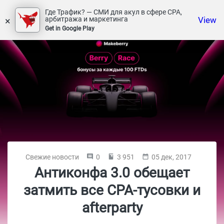
Где Трафик? — СМИ для акул в сфере СРА,
×
View
арбитража и маркетинга
Get in Google Play
Свежие новости
0
3 951
05 дек, 2017
Антиконфа 3.0 обещает
затмить все СРА-тусовки и
afterparty