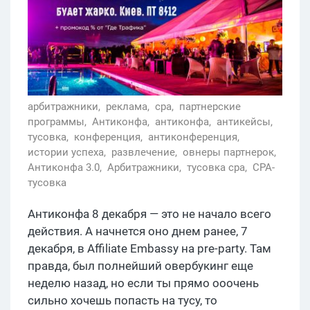
арбитражники,
реклама,
сра,
партнерские
программы,
Антиконфа,
антиконфа,
антикейсы,
тусовка,
конференция,
антиконференция,
истории успеха,
развлечение,
овнеры партнерок,
Антиконфа 3.0,
Арбитражники,
тусовка сра,
CPA-
тусовка
Антиконфа 8 декабря — это не начало всего
действия. А начнется оно днем ранее, 7
декабря, в Affiliate Embassy на pre-party. Там
правда, был полнейший овербукинг еще
неделю назад, но если ты прямо ооочень
сильно хочешь попасть на тусу, то