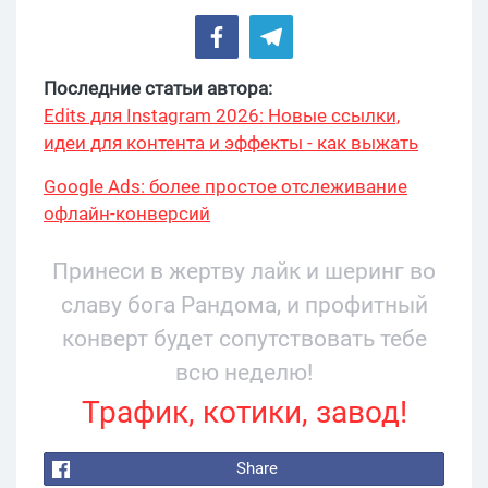
Последние статьи автора:
Edits для Instagram 2026: Новые ссылки,
идеи для контента и эффекты - как выжать
максимум?
Google Ads: более простое отслеживание
офлайн-конверсий
Принеси в жертву лайк и шеринг во
славу бога Рандома, и профитный
конверт будет сопутствовать тебе
всю неделю!
Трафик, котики, завод!
Share