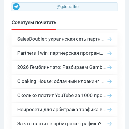
@gdetraffic
Советуем почитать
SalesDoubler: украинская сеть партнерских программ с оплатой за действие
Partners 1win: партнерская программа казино в нише гемблинг арбитраж
2026 Гемблинг это: Разбираем Gambling вертикаль, и все что связано с гемблинг и беттинг офферами
Cloaking House: облачный клоакинг для фильтрации ботов FB и Google Ads — гайд PHP-интеграции 2026
Сколько платит YouTube за 1000 просмотров в 2026: реальные цифры от 0.5 до 36 USD по ГЕО
Нейросети для арбитража трафика в 2026: инструменты, кейсы и AI-медиабайеры
За что платят в арбитраже трафика? 30 моделей оплаты в бурж и СНГ партнерках