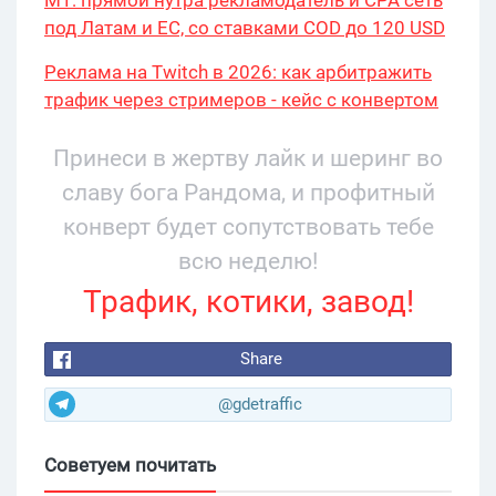
М1: прямой нутра рекламодатель и CPA сеть
под Латам и ЕС, со ставками COD до 120 USD
Реклама на Twitch в 2026: как арбитражить
трафик через стримеров - кейс с конвертом
34% и охватом 199 276
Принеси в жертву лайк и шеринг во
славу бога Рандома, и профитный
конверт будет сопутствовать тебе
всю неделю!
Трафик, котики, завод!
Share
@gdetraffic
Советуем почитать