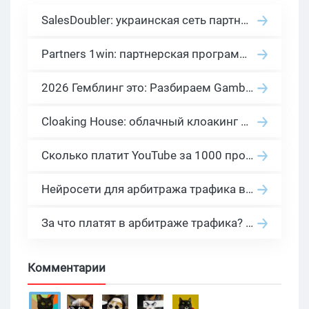
SalesDoubler: украинская сеть партнерских программ с оплатой за действие
Partners 1win: партнерская программа казино в нише гемблинг арбитраж
2026 Гемблинг это: Разбираем Gambling вертикаль, и все что связано с гемблинг и беттинг офферами
Cloaking House: облачный клоакинг для фильтрации ботов FB и Google Ads — гайд PHP-интеграции 2026
Сколько платит YouTube за 1000 просмотров в 2026: реальные цифры от 0.5 до 36 USD по ГЕО
Нейросети для арбитража трафика в 2026: инструменты, кейсы и AI-медиабайеры
За что платят в арбитраже трафика? 30 моделей оплаты в бурж и СНГ партнерках
Комментарии