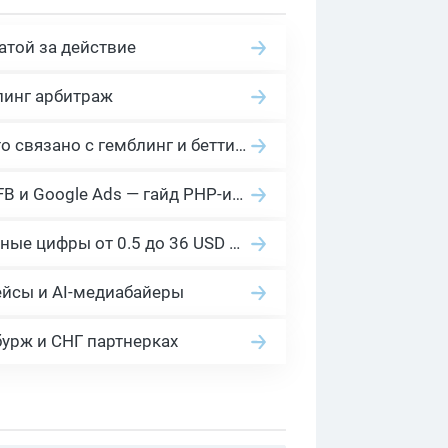
атой за действие
линг арбитраж
2026 Гемблинг это: Разбираем Gambling вертикаль, и все что связано с гемблинг и беттинг офферами
Cloaking House: облачный клоакинг для фильтрации ботов FB и Google Ads — гайд PHP-интеграции 2026
Сколько платит YouTube за 1000 просмотров в 2026: реальные цифры от 0.5 до 36 USD по ГЕО
ейсы и AI-медиабайеры
бурж и СНГ партнерках