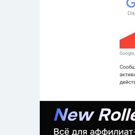
Google
Сообщ
активн
дейст