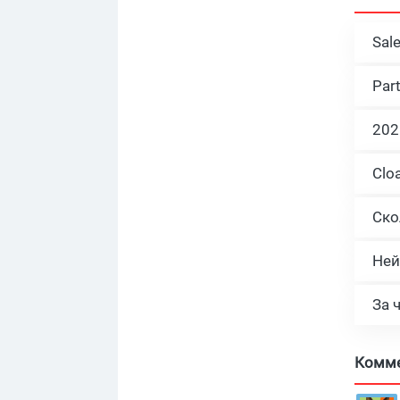
Sal
Par
Ней
За 
Комм