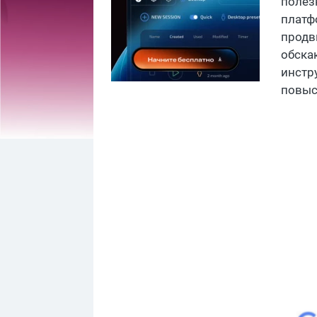
полез
платф
продв
обска
инстр
повыс