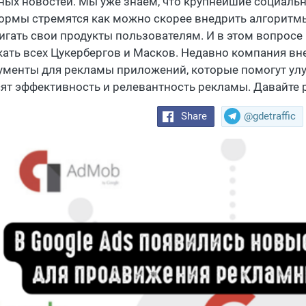
ных новостей. Мы уже знаем, что крупнейшие социаль
ормы стремятся как можно скорее внедрить алгоритмы
игать свои продукты пользователям. И в этом вопросе
кать всех Цукербергов и Масков. Недавно компания вн
ументы для рекламы приложений, которые помогут улуч
ят эффективность и релевантность рекламы. Давайте р
Share
@gdetraffic