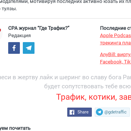
модателями, мотивируя последних активно юзать их п
 тулзы.
CPA журнал “Где Трафик?”
Последние ст
Редакция
Apple Podcas
трекинга пла
AnyBill: вир
Facebook, Ti
еси в жертву лайк и шеринг во славу бога Р
будет сопутствовать тебе всю
Трафик, котики, за
Share
@gdetraffic
уем почитать