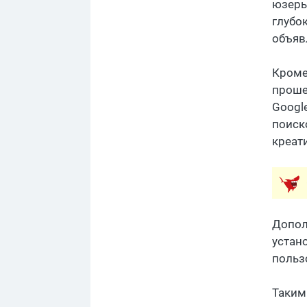
юзеры
глубо
объяв
Кроме
проше
Googl
поиск
креат
Допол
устан
польз
Таким