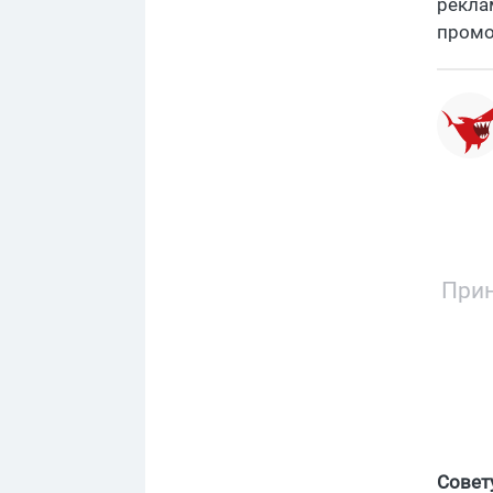
рекла
промо
Прин
Совет