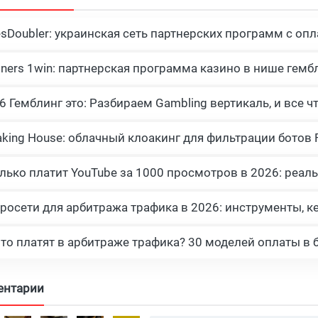
esDoubler: украинская сеть партнерских программ с опл
tners 1win: партнерская программа казино в нише гемб
росети для арбитража трафика в 2026: инструменты, к
что платят в арбитраже трафика? 30 моделей оплаты в 
ентарии