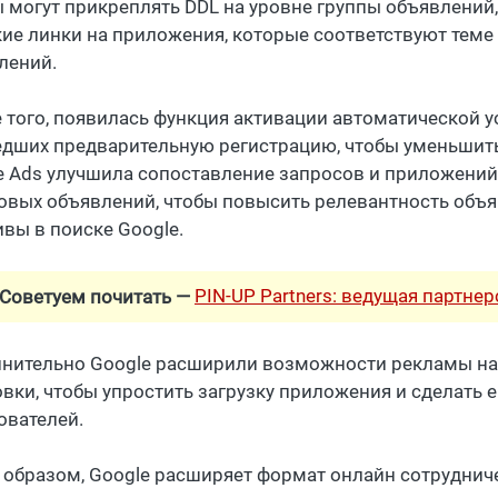
 могут прикреплять DDL на уровне группы объявлений
кие линки на приложения, которые соответствуют теме
лений.
 того, появилась функция активации автоматической 
дших предварительную регистрацию, чтобы уменьшить 
e Ads улучшила сопоставление запросов и приложени
овых объявлений, чтобы повысить релевантность объ
ивы в поиске Google.
PIN-UP Partners: ведущая партне
Советуем почитать —
нительно Google расширили возможности рекламы на Y
овки, чтобы упростить загрузку приложения и сделать 
ователей.
 образом, Google расширяет формат онлайн сотрудниче