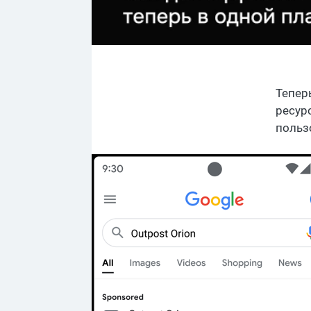
Тепер
ресур
польз