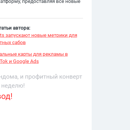
латформу, предоставляя все новые
атьи автора:
ts запускают новые метрики для
тных сабов
туальные карты для рекламы в
kTok и Google Ads
андома, и профитный конверт
 неделю!
вод!