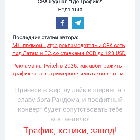
CPA журнал “Где Трафик?”
Редакция
Последние статьи автора:
М1: прямой нутра рекламодатель и CPA сеть
под Латам и ЕС, со ставками COD до 120 USD
Реклама на Twitch в 2026: как арбитражить
трафик через стримеров - кейс с конвертом
34% и охватом 199 276
Принеси в жертву лайк и шеринг во
славу бога Рандома, и профитный
конверт будет сопутствовать тебе
всю неделю!
Трафик, котики, завод!