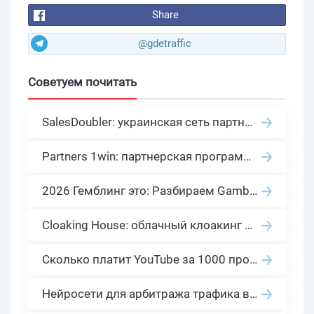
Share
@gdetraffic
Советуем почитать
SalesDoubler: украинская сеть партнерских программ с оплатой за действие
Partners 1win: партнерская программа казино в нише гемблинг арбитраж
2026 Гемблинг это: Разбираем Gambling вертикаль, и все что связано с гемблинг и беттинг офферами
Cloaking House: облачный клоакинг для фильтрации ботов FB и Google Ads — гайд PHP-интеграции 2026
Сколько платит YouTube за 1000 просмотров в 2026: реальные цифры от 0.5 до 36 USD по ГЕО
Нейросети для арбитража трафика в 2026: инструменты, кейсы и AI-медиабайеры