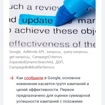
Google,
AdWords API,
запросы,
query-запросы,
get-запросы,
CampaignCriterion,
ExpandedDynamicSearchAd,
ДОП,
CampaignBidModifierService
Как
сообщили
в Google, основное
изменение касается групп кампаний и
целей эффективности. Первое
предназначено для оценки суммарной
успешности кампаний с похожими