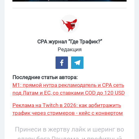
CPA журнал “Где Трафик?”
Редакция
Последние статьи автора:
М1: прямой нутра рекламодатель и CPA сеть
под Латам и ЕС, со ставками COD до 120 USD
Реклама на Twitch в 2026: как арбитражить
трафик через стримеров - кейс с конвертом
34% и охватом 199 276
Принеси в жертву лайк и шеринг во
славу бога Рандома, и профитный