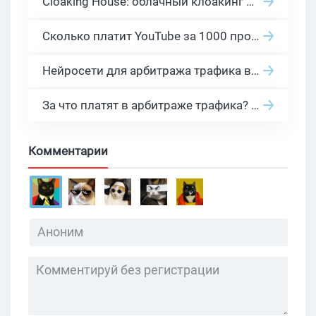
Cloaking House: облачный клоакинг для фильтрации ботов FB и Google Ads — гайд PHP-интеграции 2026
Сколько платит YouTube за 1000 просмотров в 2026: реальные цифры от 0.5 до 36 USD по ГЕО
Нейросети для арбитража трафика в 2026: инструменты, кейсы и AI-медиабайеры
За что платят в арбитраже трафика? 30 моделей оплаты в бурж и СНГ партнерках
Комментарии