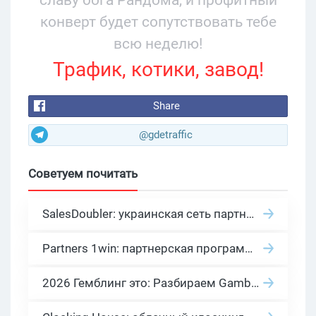
конверт будет сопутствовать тебе
всю неделю!
Трафик, котики, завод!
Share
@gdetraffic
Советуем почитать
SalesDoubler: украинская сеть партнерских программ с оплатой за действие
Partners 1win: партнерская программа казино в нише гемблинг арбитраж
2026 Гемблинг это: Разбираем Gambling вертикаль, и все что связано с гемблинг и беттинг офферами