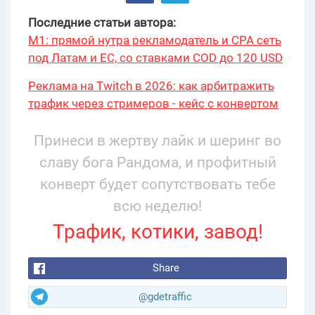
Последние статьи автора:
М1: прямой нутра рекламодатель и CPA сеть
под Латам и ЕС, со ставками COD до 120 USD
Реклама на Twitch в 2026: как арбитражить
трафик через стримеров - кейс с конвертом
34% и охватом 199 276
Принеси в жертву лайк и шеринг во
славу бога Рандома, и профитный
конверт будет сопутствовать тебе
всю неделю!
Трафик, котики, завод!
Share
@gdetraffic