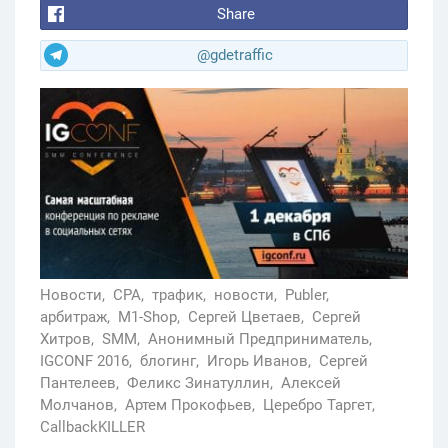
Share
@gdetraffic
Новости,
CPA,
трафик,
новости,
Publer,
арбитраж,
M1-Shop,
Сергей Цветаев,
Сергей
Хитров,
SMM,
Анонимный Предприниматель,
IGCONF 2016,
блогинг,
Игорь Иванов,
Сергей
Пантелеев,
Феликс Зинатуллин,
Алексей
Молчанов,
Артем Прокофьев,
Церебро Таргет,
CallbackKILLER