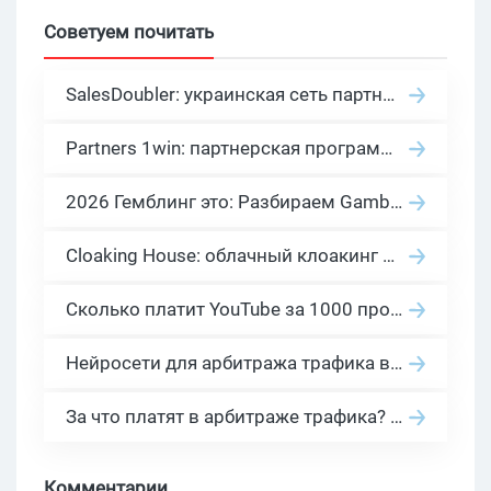
Советуем почитать
SalesDoubler: украинская сеть партнерских программ с оплатой за действие
Partners 1win: партнерская программа казино в нише гемблинг арбитраж
2026 Гемблинг это: Разбираем Gambling вертикаль, и все что связано с гемблинг и беттинг офферами
Cloaking House: облачный клоакинг для фильтрации ботов FB и Google Ads — гайд PHP-интеграции 2026
Сколько платит YouTube за 1000 просмотров в 2026: реальные цифры от 0.5 до 36 USD по ГЕО
Нейросети для арбитража трафика в 2026: инструменты, кейсы и AI-медиабайеры
За что платят в арбитраже трафика? 30 моделей оплаты в бурж и СНГ партнерках
Комментарии