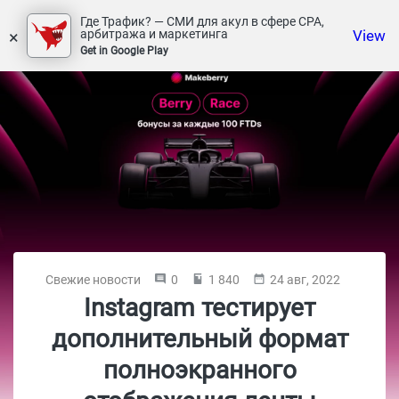
Где Трафик? — СМИ для акул в сфере СРА,
×
View
арбитража и маркетинга
Get in Google Play
Свежие новости
0
1 840
24 авг, 2022
Instagram тестирует
дополнительный формат
полноэкранного