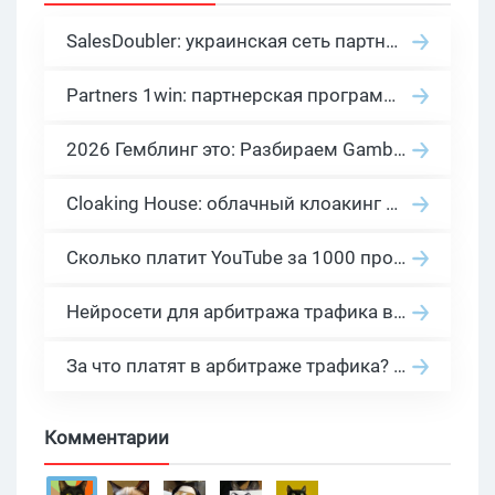
SalesDoubler: украинская сеть партнерских программ с оплатой за действие
Partners 1win: партнерская программа казино в нише гемблинг арбитраж
2026 Гемблинг это: Разбираем Gambling вертикаль, и все что связано с гемблинг и беттинг офферами
Cloaking House: облачный клоакинг для фильтрации ботов FB и Google Ads — гайд PHP-интеграции 2026
Сколько платит YouTube за 1000 просмотров в 2026: реальные цифры от 0.5 до 36 USD по ГЕО
Нейросети для арбитража трафика в 2026: инструменты, кейсы и AI-медиабайеры
За что платят в арбитраже трафика? 30 моделей оплаты в бурж и СНГ партнерках
Комментарии