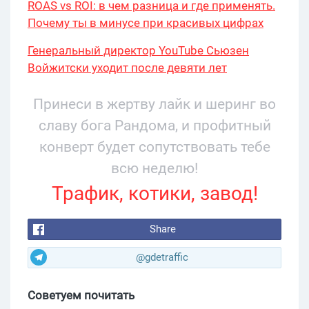
ROAS vs ROI: в чем разница и где применять.
Почему ты в минусе при красивых цифрах
Генеральный директор YouTube Сьюзен
Войжитски уходит после девяти лет
руководства
Принеси в жертву лайк и шеринг во
славу бога Рандома, и профитный
конверт будет сопутствовать тебе
всю неделю!
Трафик, котики, завод!
Share
@gdetraffic
Советуем почитать